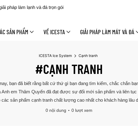
ải pháp làm lạnh và đá trọn gói
ÁC SẢN PHẨM
VỀ ICESTA
GIẢI PHÁP LÀM MÁT VÀ ĐÁ
ICESTA Ice System
Cạnh tranh
#CẠNH TRANH
ay, bạn đã biết rằng bất cứ thứ gì bạn đang tìm kiếm, chắc chắn bạ
Anh em Thâm Quyến đã đạt được sự đổi mới sản phẩm và liên tục n
 các sản phẩm cạnh tranh chất lượng cao nhất cho khách hàng lâu dà
0 nội dung
0 lượt xem