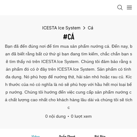
ICESTA Ice System
Cá
#CÁ
Bạn đã đến đúng nơi để tìm mua sản phẩm nướng cá. Đến nay, b
ạn đã biết rằng bất cứ thứ gì bạn đang tìm kiếm, chắc chắn bạn s
ẽ tìm thấy nó trên ICESTA Ice System. Chúng tôi đảm bảo rằng s
ản phẩm đó có ở đây trên ICESTA Ice System. Sản phẩm có tính
đa dụng. Nó phù hợp để nướng thịt, hải sản nhỏ hoặc rau củ. Kíc
h thước của nó có nghĩa là nó sẽ phù hợp với hầu hết mọi loại bế
p nướng. Chúng tôi hướng đến việc cung cấp sản phẩm nướng c
á chất lượng cao nhất cho khách hàng lâu dài và chúng tôi sẽ tích
c
0 nội dung
0 lượt xem
Video
Quần Short
Bài Báo