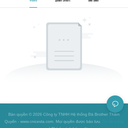
Bản quyền © 2026 Công ty TNHH Hệ thống Đá Brother Thâm
Quyến - www.cnicesta.com. Mọi quyền được bảo lưu.
Sơ đồ trang