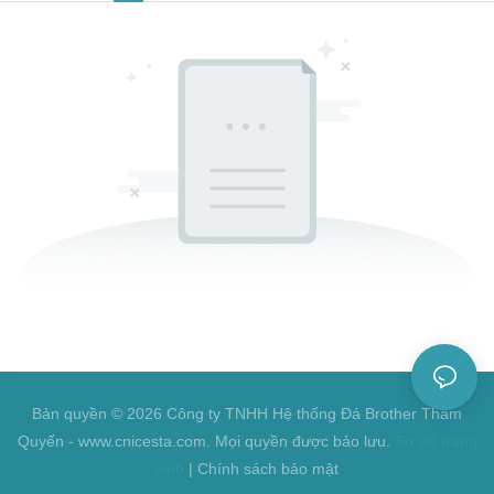
Bản quyền © 2026 Công ty TNHH Hệ thống Đá Brother Thâm
Quyến - www.cnicesta.com. Mọi quyền được bảo lưu.
Sơ đồ trang
web
|
Chính sách bảo mật