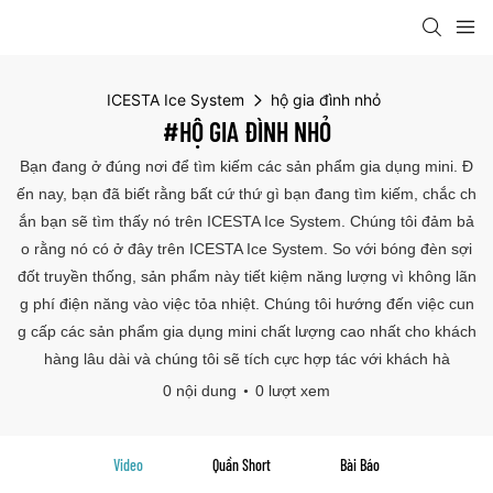
ICESTA Ice System
hộ gia đình nhỏ
#HỘ GIA ĐÌNH NHỎ
Bạn đang ở đúng nơi để tìm kiếm các sản phẩm gia dụng mini. Đ
ến nay, bạn đã biết rằng bất cứ thứ gì bạn đang tìm kiếm, chắc ch
ắn bạn sẽ tìm thấy nó trên ICESTA Ice System. Chúng tôi đảm bả
o rằng nó có ở đây trên ICESTA Ice System. So với bóng đèn sợi
đốt truyền thống, sản phẩm này tiết kiệm năng lượng vì không lãn
g phí điện năng vào việc tỏa nhiệt. Chúng tôi hướng đến việc cun
g cấp các sản phẩm gia dụng mini chất lượng cao nhất cho khách
hàng lâu dài và chúng tôi sẽ tích cực hợp tác với khách hà
0 nội dung
0 lượt xem
Video
Quần Short
Bài Báo