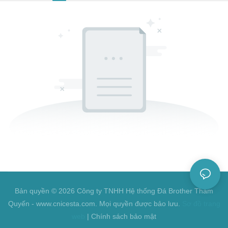
Bản quyền © 2026 Công ty TNHH Hệ thống Đá Brother Thâm
Quyến - www.cnicesta.com. Mọi quyền được bảo lưu.
Sơ đồ trang
web
|
Chính sách bảo mật