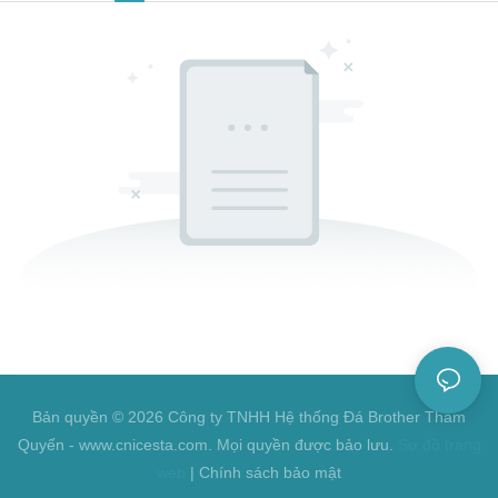
Bản quyền © 2026 Công ty TNHH Hệ thống Đá Brother Thâm
Quyến - www.cnicesta.com. Mọi quyền được bảo lưu.
Sơ đồ trang
web
|
Chính sách bảo mật