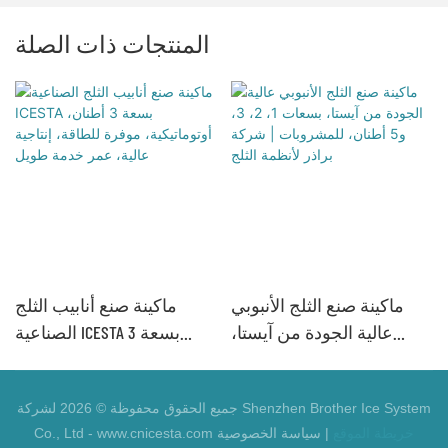
المنتجات ذات الصلة
ماكينة صنع الثلج الأنبوبي
ماكينة صنع أنابيب الثلج
عات 1،
عالية الجودة من آيستا،
الصناعية ICESTA بسعة 3
بسعات 1، 2، 3، و5 أطنان،
أطنان، أوتوماتيكية، موفرة
للمشروبات | شركة براذر
للطاقة، إنتاجية عالية، عمر
جميع الحقوق محفوظة © 2026 لشركة Shenzhen Brother Ice System
لأنظمة الثلج
خدمة طويل
خريطة الموقع
|
سياسة الخصوصية
Co., Ltd - www.cnicesta.com