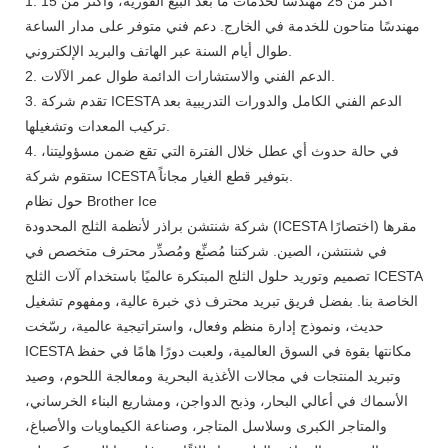
1. أكثر من 25 مهندسًا لخدمات ما بعد البيع الفورية، وأكثر من 15
مهندسًا متاحون للخدمة في الخارج. دعم فني متوفر على مدار الساعة
طوال أيام السنة عبر الهاتف والبريد الإلكتروني.
2. الدعم الفني والاستشارات الدائمة طوال عمر الآلات.
3. تقدم شركة ICESTA الدعم الفني الكامل والدورات التدريبية بعد
تركيب المعدات وتشغيلها.
4. في حالة حدوث أي عطل خلال الفترة التي تقع ضمن مسؤوليتنا،
ستقوم شركة ICESTA بتوفير قطع الغيار مجاناً.
حول نظام Brother Ice
شركة شنتشن براذر لأنظمة الثلج المحدودة (ICESTA اختصارًا) مقرها
في شنتشن، الصين. شركتنا مُصنِّع ومُصدِّر محترف متخصص في
تصميم وتوريد حلول الثلج المبتكرة عالميًا باستخدام آلات الثلج ICESTA
الخاصة بنا. بفضل فريق تبريد محترف ذي خبرة عالية، ومفهوم تشغيل
حديث، ونموذج إدارة منظم وفعال، واستراتيجية عالمية، رسّخت
ICESTA مكانتها بقوة في السوق العالمية، ولعبت دورًا هامًا في حفظ
وتبريد المنتجات في مجالات الأغذية البحرية ومعالجة اللحوم، وصيد
الأسماك في أعالي البحار، وذبح الدواجن، ومشاريع البناء الخرساني،
والمتاجر الكبرى وسلاسل المتاجر، وصناعة الكيماويات والأصباغ،