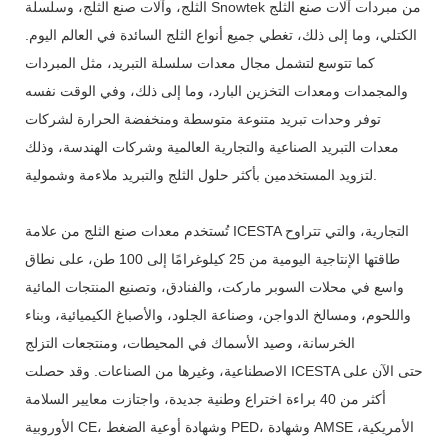
الثلج، وآلات صنع الثلج، وسلسلة Snowtek من مبردات آلات صنع الثلج
الكتلي، وما إلى ذلك، تغطي جميع أنواع الثلج السائدة في العالم اليوم.
كما تتوسع لتشمل مجال معدات سلسلة التبريد، مثل المبردات
والمجمدات ومعدات التخزين البارد، وما إلى ذلك، وفي الوقت نفسه
توفر وحدات تبريد متنوعة متوسطة ومنخفضة الحرارة لشركات
معدات التبريد الصناعية والتجارية العالمية وشركات الهندسة، وذلك
لتزويد المستخدمين بأكثر حلول الثلج والتبريد ملاءمة وشمولية.
تُستخدم معدات صنع الثلج من علامة ICESTA التجارية، والتي تتراوح
طاقتها الإنتاجية اليومية من 25 كيلوغرامًا إلى 100 طن، على نطاق
واسع في محلات السوبر ماركت، والفنادق، وتصنيع المنتجات المائية
واللحوم، ومسالخ الدواجن، وصناعة الجلود، والأصباغ الكيميائية، وبناء
الخرسانة، وصيد الأسماك في المحيطات، ومنتجعات التزلج
الاصطناعية، وغيرها من الصناعات. وقد حصلت ICESTA حتى الآن على
أكثر من 40 براءة اختراع وطنية جديدة، واجتازت معايير السلامة
الأوروبية CE، وشهادة أوعية الضغط PED، وشهادة AMSE الأمريكية،