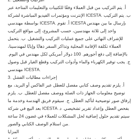
أ. يتم التركيب من قبل العملاء وفقًا للكتيبات والتعليمات المتاحة عبر
الإنترنت ومؤتمرات الفيديو المباشرة لشركة ICESTA. ب. يتم التركيب
بواسطة مهندسي ICESTA. أ. تقوم ICESTA بإرسال ما بين مهندس
واحد إلى ثلاثة مهندسين، حسب المشروع، إلى مواقع التركيب
للإشراف النهائي على جميع عمليات التركيب والتشغيل. ب. يتحمل
العملاء تكلفة الإقامة المحلية وتذاكر السفر ذهابًا وإيابًا لمهندسينا،
بالإضافة إلى دفع أجورهم. 100 دولار أمريكي لكل مهندس في اليوم.
ج. يجب توفير الكهرباء والماء وأدوات التركيب وقطع الغيار قبل وصول
مهندسي ICESTA.
3. إجراءات مطالبات الفشل
أ. يلزم تقديم وصف كتابي مفصل للعطل عبر الفاكس أو البريد، مع
توضيح معلومات الجهاز ذات الصلة ووصف مفصل للعطل. ب. يلزم
إرفاق صور توضيحية لتأكيد العطل. ج. سيقوم فريق الهندسة وخدمة ما
بعد البيع في شركة ICESTA بفحص العطل وإعداد تقرير تشخيصي. د.
سيتم تقديم حلول إضافية لحل المشكلات للعملاء في غضون 24 ساعة
من استلام الوصف الكتابي والصور.
المزايا