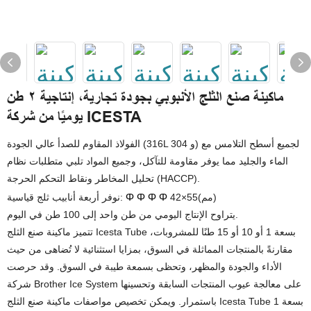
ماكينة صنع الثلج الأنبوبي بجودة تجارية، إنتاجية ٢ طن
يوميًا من شركة ICESTA
الفولاذ المقاوم للصدأ عالي الجودة (316L و 304) لجميع أسطح التلامس مع
الماء والجليد مما يوفر مقاومة للتآكل، وجميع المواد تلبي متطلبات نظام
تحليل المخاطر ونقاط التحكم الحرجة (HACCP).
Φ
Φ
Φ
Φ
42×55(مم)
نوفر أربعة أنابيب ثلج قياسية:
يتراوح الإنتاج اليومي من طن واحد إلى 100 طن في اليوم.
تتميز ماكينة صنع الثلج Icesta Tube بسعة 1 أو 10 أو 15 طنًا للمشروبات،
مقارنةً بالمنتجات المماثلة في السوق، بمزايا استثنائية لا تُضاهى من حيث
الأداء والجودة والمظهر، وتحظى بسمعة طيبة في السوق. وقد حرصت
شركة Brother Ice System على معالجة عيوب المنتجات السابقة وتحسينها
باستمرار. ويمكن تخصيص مواصفات ماكينة صنع الثلج Icesta Tube بسعة 1