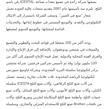
يلي باسم ICESTA)، بصفتها شركة رائدة في تصنيع معدات صناعة
الثلج، تلتزم منذ تأسيسها عام 2007 بتقديم منتجات عالية الجودة تحمل
شعار "صنع في الصين". وتسعى الشركة باستمرار إلى الابتكار
التكنولوجي والتقدم، والتوسع المستمر في خطوط إنتاجها، والتحديثات
الدائمة لمنتجاتها، والتوسع السنوي لمصنعها.
يوجد أكثر من 150 شخصًا في قواعد البحث والتطوير والتصنيع
والمبيعات في شنتشن ودونغقوان، بالإضافة إلى فرق الإنتاج والإدارة
والفرق الفنية المحلية والدولية. تصل قيمة الإنتاج السنوي إلى أكثر من
120 مليون يوان؛ وقد تم تأسيس شركتين فرعيتين: شركة شنتشن
براذر لتكنولوجيا سلسلة التبريد المحدودة، وشركة لياونينغ سبورتس
لتكنولوجيا الرياضة المحدودة. ثلاث علامات تجارية رئيسية: تشمل
سلسلة ICESTA من آلات صنع الثلج الرقائقي، وآلات صنع الثلج
الكتلي، وآلات صنع الثلج الأنبوبي، وآلات صنع الثلج السائل، وآلات صنع
حبيبات الثلج، وأنظمة صنع الثلج المتكاملة لتخزين وتوزيع الثلج، وآلات
صنع الثلج للاستخدام المنزلي والتجاري، وسلسلة Brother من نافخات