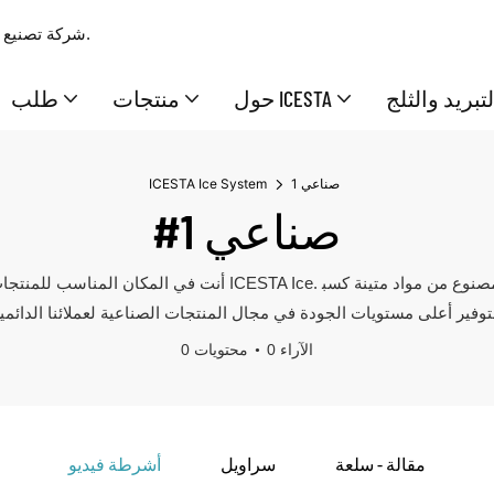
شركة تصنيع وتوريد محترفة بخبرة 17 عامًا، تقدم حلولًا متكاملة ممتازة للثلج والتبريد.
تبريد والثلج
حول ICESTA
منتجات
طلب
صناعي 1
ICESTA Ice System
#صناعي 1
أنت في المكان المناسب للمنتجات الصناعية. لا شك أنك تعلم الآن أ
0 الآراء
0 محتويات
مقالة - سلعة
سراويل
أشرطة فيديو