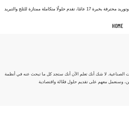
HOME
نك ستجد كل ما تبحث عنه في أنظمة ICESTA Ice. نضمن لك وجوده هنا. يتحمل هذا المنتج أقسى الظروف الصناعية، فهو مصنوع من مواد متينة كسب