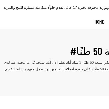
HOME
ا
أنت في المكان المناسب لنظام توصيل الثلج الأوتوماتيكي بسعة 50 طنًا. لا شك أنك تعلم الآن أنك ستجد كل ما تبحث عنه لدى ICESTA Ice System. نضمن لك وجوده هنا. تتضمن عملية إنتاج ICESTA Ice System ثلاثة
أجزاء رئيسية: معالجة الحجم، ومعالجة التزجيج، وفحص الجودة، وتخضع جميعها لرقابة صارمة. نهدف إلى توفير نظام توصيل الثلج الأوتوماتيكي بسعة 50 طنًا بأعلى جودة لعملائنا الدائمين، وسنعمل معهم بنشاط لتقديم