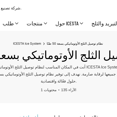
شركة تصنيع وتوريد محترفة بخبرة 17 عامًا، تقدم حلولًا متكاملة ممتازة للثلج والتبريد.
تبريد والثلج
حول ICESTA
منتجات
طلب
نظام توصيل الثلج الأوتوماتيكي بسعة 50 طنًا
ICESTA Ice System
 الثلج الأوتوماتيكي بسعة 50 طنً
حلول فعّالة واقتصادية.
135 الآراء
1 محتويات
مقالة - سلعة
سراويل
أشرطة فيديو