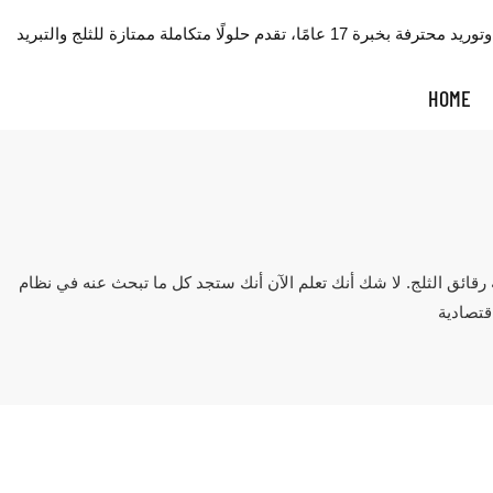
HOME
 ستجد كل ما تبحث عنه في نظام ICESTA للثلج. نضمن لك وجوده هنا. يُصنع نظام ICESTA للثلج وفقًا لمعايير 5S. هدفنا هو توفير ماكينات ر