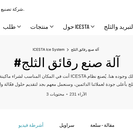
شركة تصنيع وتوريد محترفة بخبرة 17 عامًا، تقدم حلولًا متكاملة ممتازة للثلج والتبريد.
تبريد والثلج
حول ICESTA
منتجات
طلب
آلة صنع رقائق الثلج
ICESTA Ice System
#آلة صنع رقائق الثلج
أنت في المكان المناسب لشراء ماكينة رقائق الثلج. لا شك أنك تعلم الآن أنك
231 الآراء
3 محتويات
مقالة - سلعة
سراويل
أشرطة فيديو