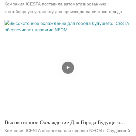
На Филиппинах — Комплексное Решение Для
Компания ICESTA поставила автоматизированную
Контейнерного Ледогенераторного Завода
контейнерную установку для производства листового льда
Производительностью 60 Тонн В Сутки.
производительностью 60 тонн в сутки для крупного
инфраструктурного проекта на Филиппинах. Система
включает в себя 2 льдогенератора по 30 тонн и
автоматический бункер-накопитель на 100 тонн, что
обеспечивает быстрое развертывание и надежное
поступление льда для эффективного охлаждения массивного
бетона в тропическом климате, гарантируя качество проекта.
Высокоточное Охлаждение Для Города Будущего:
ICESTA Обеспечивает Развитие NEOM.
Компания ICESTA поставила для проекта NEOM в Саудовской