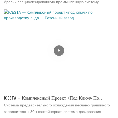
Аравии специализированную промышленную систему
производства чешуйчатого льда. Интегрированное решение
включает в себя ледогенератор производительностью 120
тонн в сутки, хранилище на 90 тонн и водоохладитель на 360
тонн, разработанный для надежной работы в экстремальных
условиях пустыни.
ICESTA — Комплексный Проект «под Ключ» По
Производству Льда — Бетонный Завод
Система предварительного охлаждения песчано-гравийного
заполнителя + 30 т контейнерная система дозирования