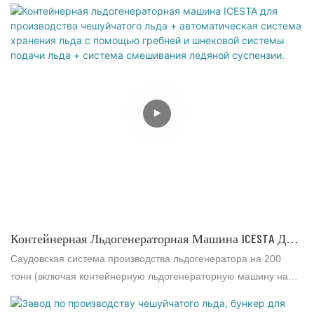
хлопьевидного льда + автоматическая винтовая система
подачи льда + 23 т контейнерное автоматическое помещение
для хранения льда + 10 т контейнерный водоохладитель
Контейнерная Льдогенераторная Машина ICESTA Для
Производства Чешуйчатого Льда + Автоматическая
Саудовская система производства льдогенератора на 200
Система Хранения Льда С Помощью Гребней И
тонн (включая контейнерную льдогенераторную машину на
Шнековой Системы Подачи Льда + Система
100 тонн, автоматическую систему хранения льда с лопастями
и винтовой подачей льда на 100 тонн, а также систему