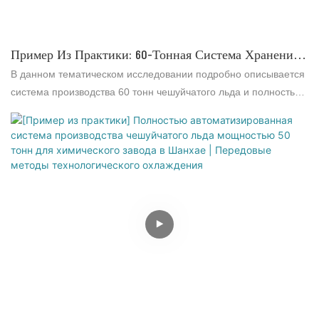
Пример Из Практики: 60-Тонная Система Хранения
И Доставки Чешуйчатого Льда Для
В данном тематическом исследовании подробно описывается
Североамериканской Компании, Занимающейся
система производства 60 тонн чешуйчатого льда и полностью
Морским Рыболовством.
автоматизированная система хранения и доставки,
внедренная компанией ICESTA для американской компании,
занимающейся морским рыболовством. В нем
рассматриваются предыстория, основные преимущества
решения и ценность для клиента, а также демонстрируются
реальные результаты крупномасштабной системы ледового
производства для рыболовства.