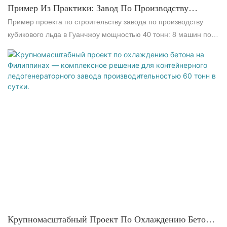
Пример Из Практики: Завод По Производству
Кубического Льда В Гуанчжоу Грузоподъемностью 40
Пример проекта по строительству завода по производству
Тонн С Интегрированной Автоматизированной
кубикового льда в Гуанчжоу мощностью 40 тонн: 8 машин по 5
Системой Упаковки И Доставки.
тонн + автоматическая упаковочная машина + хранилище
льда + интеллектуальная система доставки. Беспилотное
производство сокращает время погрузки на 60%, решая
проблему нехватки рабочей силы и низкой
производительности. Комплексное решение ICESTA для
завода по продаже льда.
Крупномасштабный Проект По Охлаждению Бетона