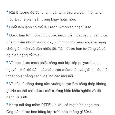
*
Rất lý tưởng để đông lạnh cá, tôm, thịt, gia cầm, nội tạng,
thức ăn chế biến sẵn trong khay hoặc hộp.
*
Chất làm lạnh có thể là Freon, Amoniac hoặc CO2
*
Được làm từ nhôm chịu được nước biển, đạt tiêu chuẩn thực
phẩm. Tấm nhôm vuông dày 25mm có độ bền cao, khả năng
chống ăn mòn và dẫn nhiệt tốt. Tấm được hàn tự động và có
độ biến dạng tối thiểu.
*
Vỏ bọc được cách nhiệt bằng một lớp xốp polyurethane
nguyên khối để đảm bảo cấu trúc chắc chắn và giảm thiểu thất
thoát nhiệt bằng cách loại bỏ các mối nối.
*
Vỏ của tủ đông dạng tấm vuông được làm bằng thép không
gỉ. Nó có thể chịu được môi trường biển khắc nghiệt và dễ
dàng vệ sinh.
*
Khớp nối ống mềm PTFE kín khí, có mặt bích hoặc ren.
Ống dẫn được bọc bằng lớp lưới thép không gỉ 304L.