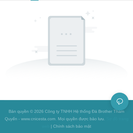
Bản quyền © 2026 Công ty TNHH Hệ thống Đá Brother Thâm
Quyến - www.cnicesta.com. Mọi quyền được bảo lưu.
Sơ đồ trang
web
|
Chính sách bảo mật