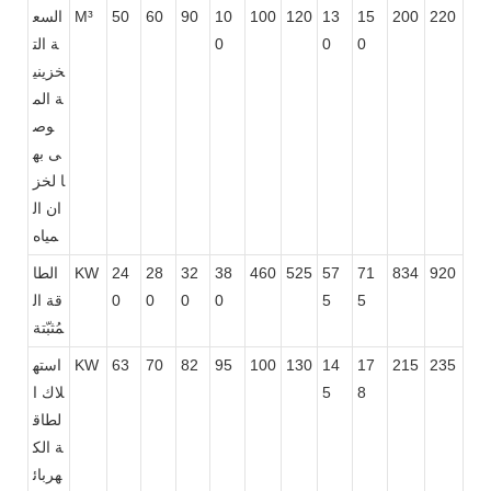
220
200
15
13
120
100
10
90
60
50
M³
السع
0
0
0
ة الت
خزيني
ة الم
وص
ى به
ا لخز
ان ال
مياه
920
834
71
57
525
460
38
32
28
24
KW
الطا
5
5
0
0
0
0
قة ال
مُثبّتة
235
215
17
14
130
100
95
82
70
63
KW
استه
8
5
لاك ا
لطاق
ة الك
هربائ