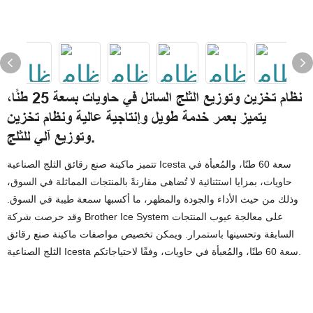
نظام تخزين وتوزيع الثلج السائل في حاويات بسعة 25 طنًا،
يتميز بعمر خدمة طويل وإنتاجية عالية ونظام تخزين
وتوزيع آلي للثلج.
تتميز ماكينة صنع رقائق الثلج الصناعية Icesta سعة 60 طنًا، والمُعبأة في
حاويات، بمزايا استثنائية لا تُضاهى مقارنةً بالمنتجات المماثلة في السوق،
وذلك من حيث الأداء والجودة والمظهر، ما أكسبها سمعة طيبة في السوق.
وقد حرصت شركة Brother Ice System على معالجة عيوب المنتجات
السابقة وتحسينها باستمرار. ويمكن تخصيص مواصفات ماكينة صنع رقائق
الثلج الصناعية Icesta سعة 60 طنًا، والمُعبأة في حاويات، وفقًا لاحتياجاتكم.