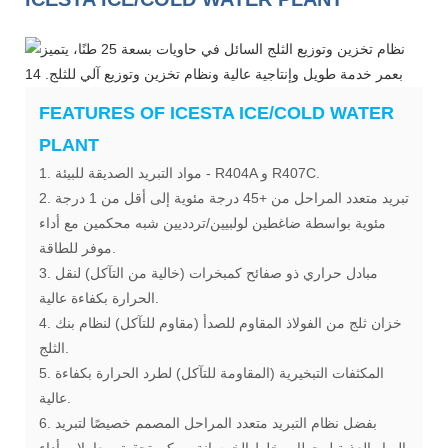
FEATURES OF ICESTA ICE/COLD WATER
PLANT
1. مواد التبريد الصديقة للبيئة - R404A و R407C.
2. تبريد متعدد المراحل من +45 درجة مئوية إلى أقل من 1 درجة
مئوية بواسطة ضاغطين لولبيين/تردديين شبه محكمين مع أداء
موفر للطاقة.
3. مبادل حراري ذو صفائح كمبخرات (خالية من التآكل) لنقل
الحرارة بكفاءة عالية.
4. خزان ثلج من الفولاذ المقاوم للصدأ (مقاوم للتآكل) لنظام بنك
الثلج.
5. المكثفات التبخيرية (المقاومة للتآكل) لطرد الحرارة بكفاءة
عالية.
6. بفضل نظام التبريد متعدد المراحل المصمم خصيصًا لتبريد
المياه العذبة لمحطات خلط الخرسانة، يمكن تحقيق معاملات أداء