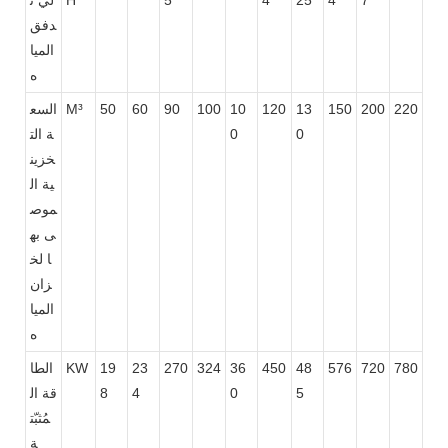
دفق
الميا
ه
220
200
150
13
120
10
100
90
60
50
M³
السع
0
0
ة الت
خزين
ية ال
موص
ى به
ا لخ
زان
الميا
ه
780
720
576
48
450
36
324
270
23
19
KW
الطا
5
0
4
8
قة ال
مُثبّت
ة