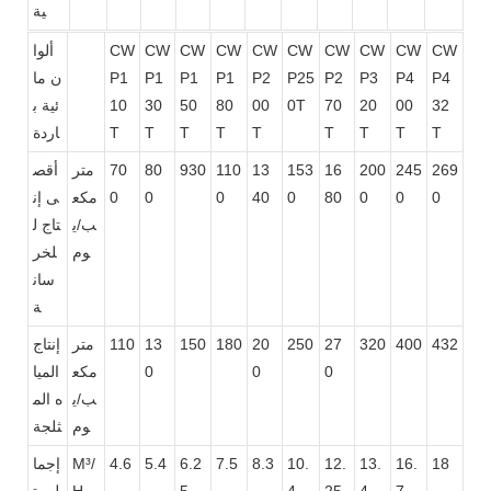
ية
CW
CW
CW
CW
CW
CW
CW
CW
CW
CW
ألوا
P4
P4
P3
P2
P25
P2
P1
P1
P1
P1
ن ما
32
00
20
70
0T
00
80
50
30
10
ئية ب
T
T
T
T
T
T
T
T
T
اردة
269
245
200
16
153
13
110
930
80
70
متر
أقص
0
0
0
80
0
40
0
0
0
مكع
ى إن
ب/ي
تاج ل
وم
لخر
سان
ة
432
400
320
27
250
20
180
150
13
110
متر
إنتاج
0
0
0
مكع
الميا
ب/ي
ه الم
وم
ثلجة
18
16.
13.
12.
10.
8.3
7.5
6.2
5.4
4.6
M³/
إجما
7
4
25
4
5
H
لي ت