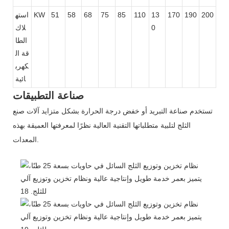
200
190
170
13
110
85
75
68
58
51
KW
استه
0
لاك
الطا
قة ال
كهرب
ائية
صناعة التطبيقات
تستخدم صناعة التبريد أو خفض درجة الحرارة بشكل متزايد آلات صنع
الثلج لتلبية متطلباتها التقنية العالية نظرًا لمعرفتها العميقة بهذه
المعدات.