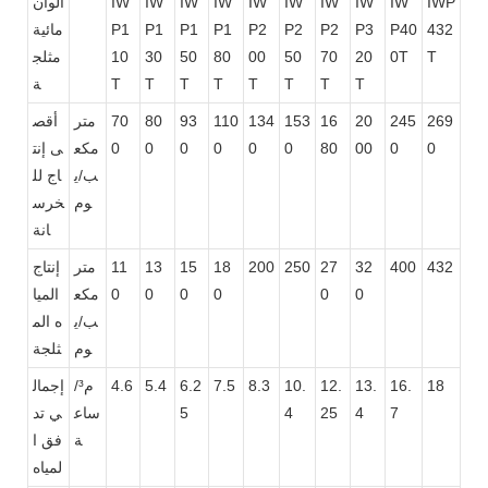
IWP
IW
IW
IW
IW
IW
IW
IW
IW
IW
ألوان
432
P40
P3
P2
P2
P2
P1
P1
P1
P1
مائية
T
0T
20
70
50
00
80
50
30
10
مثلج
T
T
T
T
T
T
T
T
ة
269
245
20
16
153
134
110
93
80
70
متر
أقص
0
0
00
80
0
0
0
0
0
0
مكع
ى إنت
ب/ي
اج لل
وم
خرس
انة
432
400
32
27
250
200
18
15
13
11
متر
إنتاج
0
0
0
0
0
0
مكع
الميا
ب/ي
ه الم
وم
ثلجة
18
16.
13.
12.
10.
8.3
7.5
6.2
5.4
4.6
م³/
إجمال
7
4
25
4
5
ساع
ي تد
ة
فق ا
لمياه