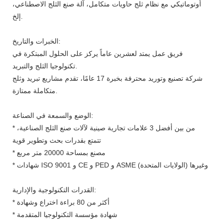
أوتوماتيكي مع نظام ثلج حاويات متكامل، آلة صنع الثلج الاصطناعي،
إلخ.
الخبرات والتاريخ:
فريق عمل يمتد لعشرين عاماً يركز على الحلول المبتكرة في
تكنولوجيا الثلج والتبريد.
شركة تصنيع وتوريد محترفة بخبرة 17 عامًا، تقدم مشاريع تبريد وثلج
متكاملة ممتازة.
الوضع والسمعة في الصناعة:
* من بين أفضل 3 علامات تجارية صينية لآلات صنع الثلج الصناعية،
تتمتع بقدرات بحث وتطوير قوية
* مصنع بمساحة 20000 متر مربع
* شهادات ISO 9001 و CE و PED و ASME (الولايات المتحدة) وغيرها
القدرات التكنولوجية والإدارية:
* أكثر من 80 براءة اختراع وشهادة
* شهادة مؤسسة التكنولوجيا المتقدمة