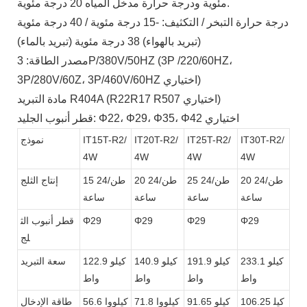
مئوية ودرجة حرارة مدخل المياه 20 درجة مئوية.
درجة حرارة التبخر / التكثيف: -15 درجة مئوية / 40 درجة مئوية
(تبريد بالهواء) 38 درجة مئوية (تبريد بالماء)
مصدر الطاقة: 3P/380V/50HZ (3P /220/60HZ،
3P/280V/60Z، 3P/460V/60HZ اختياري)
مادة التبريد R404A (R22R17 R507 اختياري)
قطر أنبوب الجليد: Φ22، Φ29، Φ35، Φ42 اختياري
IT30T-R2/
IT25T-R2/
IT20T-R2/
IT15T-R2/
نموذج
4W
4W
4W
4W
20 طن/24
25 طن/24
20 طن/24
15 طن/24
إنتاج الثلج
ساعة
ساعة
ساعة
ساعة
Φ29
Φ29
Φ29
Φ29
قطر أنبوب الث
لج
233.1 كيلو
191.9 كيلو
140.9 كيلو
122.9 كيلو
سعة التبريد
واط
واط
واط
واط
106.25 كيل
91.65 كيلو
71.8 كيلووا
56.6 كيلووا
طاقة الإدخال