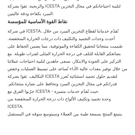
والربحية. ثقوا بشركة ICESTA لتلبية احتياجاتكم في مجال التخزين
المبرد بكفاءة ودقة عاليتين.
نقاط القوة الأساسية للمؤسسة
في شركة ICESTA، نُقدّم خدماتنا لقطاع التخزين المبرد من خلال
أحدث وحدات التجميد والتكثيف ذات درجات الحرارة المنخفضة.
صُممت منتجاتنا لتحقيق الكفاءة والموثوقية، مما يضمن الحفاظ على
بضائعكم القابلة للتلف في درجة الحرارة المثلى لفترات طويلة. مع
التركيز على الجودة والابتكار، نسعى جاهدين لتلبية احتياجات عملائنا
من خلال توفير معدات عالية الأداء تُساعد على تبسيط العمليات وخفض
التكاليف. ثقوا بشركة ICESTA لتقديم حلول تجميد استثنائية تُعزز
قدراتكم في مجال التخزين المبرد وتحافظ على نضارة منتجاتكم.
جرّبوا الفرق مع ICESTA - حيث نُقدّم خدمات متميزة.
وحدة تجميد وتكثيف الألواح ذات درجة الحرارة المنخفضة من
ICESTA.
يتمتع المنتج بسمعة طيبة بين العملاء وسيتوسع سوقه في المستقبل.