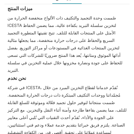
ميزات المنتج
صُممت وحدة التجميد والتكثيف ذات الألواح منخفضة الحرارة من
ICESTA لتخزين سلسلة التبريد بكفاءة عالية، مما يضمن الحفاظ
الأمثل على المنتجات القابلة للتلف. تتيح تقنيتها المتطورة التجميد
السريع والحفاظ على درجات حرارة منخفضة، مما يجعلها مثالية
لتخزين المنتجات الغذائية في المستودعات أو مراكز التوزيع. بفضل
أدائها الموثوق ومتانتها، يُعد هذا المنتج ضروريًا للشركات التي تسعى
للحفاظ على جودة ونضارة مخزونها خلال عملية التخزين في سلسلة
التبريد.
نحن نخدم
في شركة ICESTA، نُقدّم خدماتنا لقطاع التخزين المبرد من خلال
مُجمّداتنا ووحدات التكثيف المبتكرة ذات درجات الحرارة المنخفضة.
صُممت منتجاتنا لتوفير حلول تجميد فعّالة وموثوقة للسلع القابلة
للتلف، مما يضمن بقاءها طازجة وآمنة أثناء النقل والتخزين. مع التركيز
على الجودة والأداء، نُقدّم أحدث التقنيات التي تُلبي أعلى معايير
الصناعة. يلتزم فريق خبرائنا بتقديم خدمة عملاء ودعم فني استثنائيين،
لمساعدة عملائنا على تحقيق أقصى قدر من الكفاءة التشغيلية