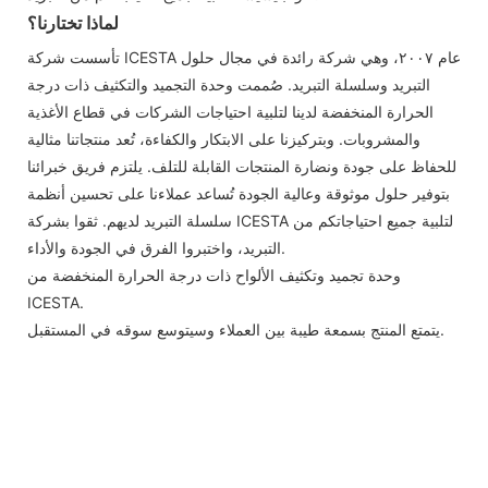
لماذا تختارنا؟
تأسست شركة ICESTA عام ٢٠٠٧، وهي شركة رائدة في مجال حلول
التبريد وسلسلة التبريد. صُممت وحدة التجميد والتكثيف ذات درجة
الحرارة المنخفضة لدينا لتلبية احتياجات الشركات في قطاع الأغذية
والمشروبات. وبتركيزنا على الابتكار والكفاءة، تُعد منتجاتنا مثالية
للحفاظ على جودة ونضارة المنتجات القابلة للتلف. يلتزم فريق خبرائنا
بتوفير حلول موثوقة وعالية الجودة تُساعد عملاءنا على تحسين أنظمة
سلسلة التبريد لديهم. ثقوا بشركة ICESTA لتلبية جميع احتياجاتكم من
التبريد، واختبروا الفرق في الجودة والأداء.
وحدة تجميد وتكثيف الألواح ذات درجة الحرارة المنخفضة من
ICESTA.
يتمتع المنتج بسمعة طيبة بين العملاء وسيتوسع سوقه في المستقبل.