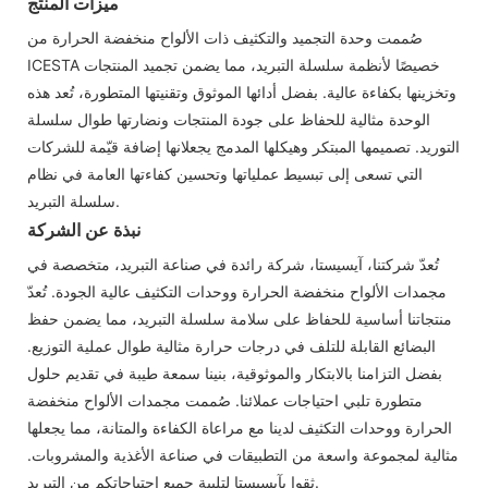
ميزات المنتج
صُممت وحدة التجميد والتكثيف ذات الألواح منخفضة الحرارة من
ICESTA خصيصًا لأنظمة سلسلة التبريد، مما يضمن تجميد المنتجات
وتخزينها بكفاءة عالية. بفضل أدائها الموثوق وتقنيتها المتطورة، تُعد هذه
الوحدة مثالية للحفاظ على جودة المنتجات ونضارتها طوال سلسلة
التوريد. تصميمها المبتكر وهيكلها المدمج يجعلانها إضافة قيّمة للشركات
التي تسعى إلى تبسيط عملياتها وتحسين كفاءتها العامة في نظام
سلسلة التبريد.
نبذة عن الشركة
تُعدّ شركتنا، آيسيستا، شركة رائدة في صناعة التبريد، متخصصة في
مجمدات الألواح منخفضة الحرارة ووحدات التكثيف عالية الجودة. تُعدّ
منتجاتنا أساسية للحفاظ على سلامة سلسلة التبريد، مما يضمن حفظ
البضائع القابلة للتلف في درجات حرارة مثالية طوال عملية التوزيع.
بفضل التزامنا بالابتكار والموثوقية، بنينا سمعة طيبة في تقديم حلول
متطورة تلبي احتياجات عملائنا. صُممت مجمدات الألواح منخفضة
الحرارة ووحدات التكثيف لدينا مع مراعاة الكفاءة والمتانة، مما يجعلها
مثالية لمجموعة واسعة من التطبيقات في صناعة الأغذية والمشروبات.
ثقوا بآيسيستا لتلبية جميع احتياجاتكم من التبريد.