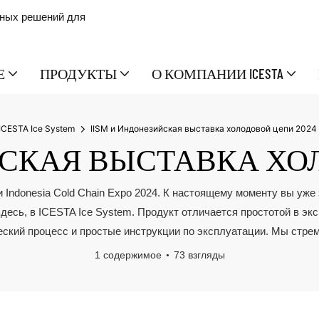
сных решений для
Е
ПРОДУКТЫ
О КОМПАНИИ ICESTA
ICESTA Ice System
IISM и Индонезийская выставка холодовой цепи 2024
ЙСКАЯ ВЫСТАВКА ХО
 Indonesia Cold Chain Expo 2024. К настоящему моменту вы уже з
 здесь, в ICESTA Ice System. Продукт отличается простотой в э
еский процесс и простые инструкции по эксплуатации. Мы стре
1 содержимое
73 взгляды