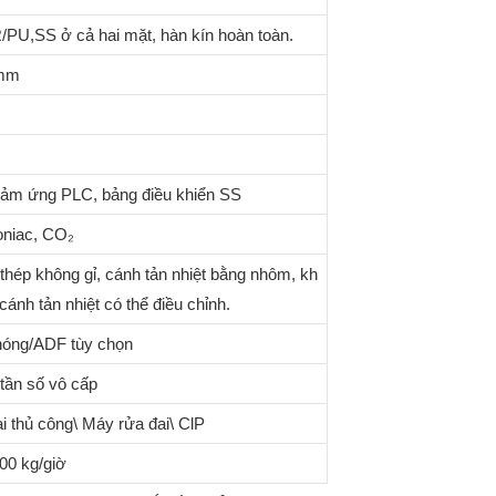
/PU,SS ở cả hai mặt, hàn kín hoàn toàn.
mm
ảm ứng PLC, bảng điều khiển SS
oniac, CO₂
hép không gỉ, cánh tản nhiệt bằng nhôm, kh
ánh tản nhiệt có thể điều chỉnh.
nóng/ADF tùy chọn
 tần số vô cấp
i thủ công\ Máy rửa đai\ ClP
00 kg/giờ