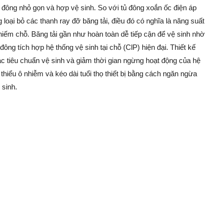
ủ đông nhỏ gọn và hợp vệ sinh. So với tủ đông xoắn ốc điện áp
 loại bỏ các thanh ray đỡ băng tải, điều đó có nghĩa là năng suất
hiếm chỗ. Băng tải gần như hoàn toàn dễ tiếp cận để vệ sinh nhờ
 đông tích hợp hệ thống vệ sinh tại chỗ (ClP) hiện đại. Thiết kế
ác tiêu chuẩn vệ sinh và giảm thời gian ngừng hoạt động của hệ
 thiểu ô nhiễm và kéo dài tuổi thọ thiết bị bằng cách ngăn ngừa
 sinh.