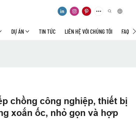
DỰ ÁN
TIN TỨC
LIÊN HỆ VỚI CHÚNG TÔI
FAQ
p chồng công nghiệp, thiết bị
ng xoắn ốc, nhỏ gọn và hợp