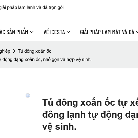
ải pháp làm lạnh và đá trọn gói
ÁC SẢN PHẨM
VỀ ICESTA
GIẢI PHÁP LÀM MÁT VÀ ĐÁ
nghiệp
Tủ đông xoắn ốc
tự động dạng xoắn ốc, nhỏ gọn và hợp vệ sinh.
Tủ đông xoắn ốc tự xế
đông lạnh tự động dạ
vệ sinh.