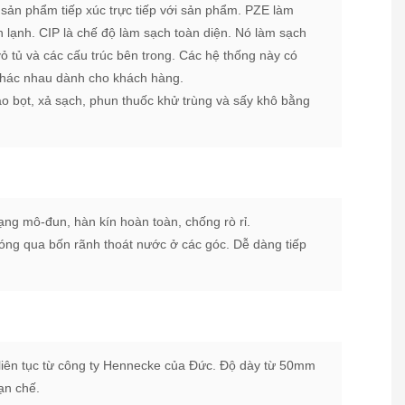
sản phẩm tiếp xúc trực tiếp với sản phẩm. PZE làm
lạnh. CIP là chế độ làm sạch toàn diện. Nó làm sạch
ỏ tủ và các cấu trúc bên trong. Các hệ thống này có
khác nhau dành cho khách hàng.
o bọt, xả sạch, phun thuốc khử trùng và sấy khô bằng
ng mô-đun, hàn kín hoàn toàn, chống rò rỉ.
óng qua bốn rãnh thoát nước ở các góc. Dễ dàng tiếp
liên tục từ công ty Hennecke của Đức. Độ dày từ 50mm
ạn chế.