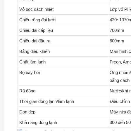
Vỏ bọc cách nhiệt
Lớp vỏ PIR
Chiều rộng đai lưới
420~1370
Chiều dài cấp liệu
700mm
Chiều dài đầu ra
600mm
Bảng điều khiển
Màn hình c
Chất làm lạnh
Freon, Am
Bộ bay hơi
Ống nhôm/t
oảng cách c
Rã đông
Nước/khí 
Thời gian đông lạnh/làm lạnh
Điều chỉnh
Dọn dẹp
Máy rửa đa
Khả năng đông lạnh
300 đến 50