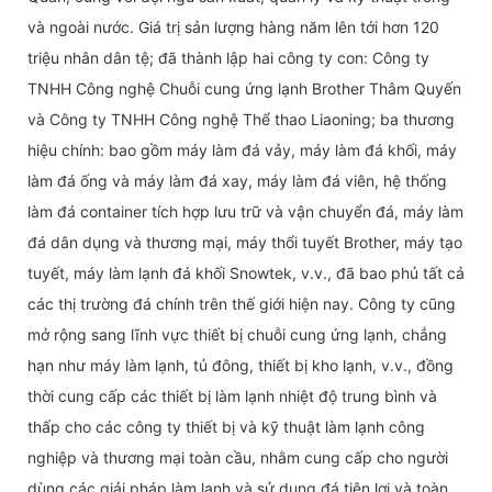
và ngoài nước. Giá trị sản lượng hàng năm lên tới hơn 120
triệu nhân dân tệ; đã thành lập hai công ty con: Công ty
TNHH Công nghệ Chuỗi cung ứng lạnh Brother Thâm Quyến
và Công ty TNHH Công nghệ Thể thao Liaoning; ba thương
hiệu chính: bao gồm máy làm đá vảy, máy làm đá khối, máy
làm đá ống và máy làm đá xay, máy làm đá viên, hệ thống
làm đá container tích hợp lưu trữ và vận chuyển đá, máy làm
đá dân dụng và thương mại, máy thổi tuyết Brother, máy tạo
tuyết, máy làm lạnh đá khối Snowtek, v.v., đã bao phủ tất cả
các thị trường đá chính trên thế giới hiện nay. Công ty cũng
mở rộng sang lĩnh vực thiết bị chuỗi cung ứng lạnh, chẳng
hạn như máy làm lạnh, tủ đông, thiết bị kho lạnh, v.v., đồng
thời cung cấp các thiết bị làm lạnh nhiệt độ trung bình và
thấp cho các công ty thiết bị và kỹ thuật làm lạnh công
nghiệp và thương mại toàn cầu, nhằm cung cấp cho người
dùng các giải pháp làm lạnh và sử dụng đá tiện lợi và toàn