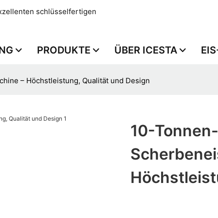
xzellenten schlüsselfertigen
NG
PRODUKTE
ÜBER ICESTA
EI
ine – Höchstleistung, Qualität und Design
10-Tonnen-
Scherbenei
Höchstleist