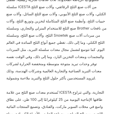
سلسلة ICESTA من آلات صنع الثلج الرقائقي، وآلات صنع الثلج
الكتلي، وآلات صنع الثلج الأنبوبي، وآلات صنع الثلج السائل، وآلات صنع
حبيبات الثلج، وأنظمة صنع الثلج المتكاملة لتخزين وتوزيع الثلج، وآلات
صنع الثلج للاستخدام المنزلي والتجاري، وسلسلة Brother من نافخات
الثلج، وآلات صنع الثلج، وسلسلة Snowtek من مبردات آلات صنع
الثلج الكتلي، وما إلى ذلك، تغطي جميع أنواع الثلج السائدة في العالم
اليوم. كما تتوسع لتشمل مجال معدات سلسلة التبريد، مثل المبردات
والمجمدات ومعدات التخزين البارد، وما إلى ذلك، وفي الوقت نفسه
توفر وحدات تبريد متنوعة متوسطة ومنخفضة الحرارة لشركات
معدات التبريد الصناعية والتجارية العالمية وشركات الهندسة، وذلك
لتزويد المستخدمين بأكثر حلول الثلج والتبريد ملاءمة وشمولية.
تُستخدم معدات صنع الثلج من علامة ICESTA التجارية، والتي تتراوح
طاقتها الإنتاجية اليومية من 25 كيلوغرامًا إلى 100 طن، على نطاق
واسع في محلات السوبر ماركت، والفنادق، وتصنيع المنتجات المائية
واللحوم، ومسالخ الدواجن، وصناعة الجلود، والأصباغ الكيميائية، وبناء