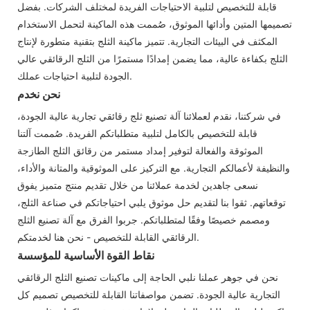
قابلة للتخصيص لتلبية الاحتياجات الفريدة لمختلف الشركات. بفضل
تصميمها المتين وأدائها الموثوق، صُممت هذه الماكينة لتحمل الاستخدام
المكثف في البيئات التجارية. تتميز ماكينة الثلج بتقنية متطورة لإنتاج
الثلج بكفاءة عالية، مما يضمن إمدادًا مستمرًا من الثلج الرقائقي عالي
الجودة لتلبية احتياجات عملك.
نحن نخدم
في شركتنا، نقدم لعملائنا آلة تصنيع ثلج رقائقي تجارية عالية الجودة،
قابلة للتخصيص بالكامل لتلبية متطلباتكم الفريدة. صُممت آلتنا
الموثوقة والفعالة لتوفير إمداد مستمر من رقائق الثلج الطازجة
والنظيفة لأعمالكم التجارية. مع التركيز على الموثوقية والمتانة والأداء،
نسعى جاهدين لخدمة عملائنا من خلال تقديم منتج متميز يفوق
توقعاتهم. ثقوا بنا لتقديم حل موثوق يلبي احتياجاتكم في صناعة الثلج،
ومصمم خصيصًا وفقًا لمتطلباتكم. جربوا الفرق مع آلة تصنيع الثلج
الرقائقي القابلة للتخصيص - نحن هنا لخدمتكم.
نقاط القوة الأساسية للمؤسسة
نحن في جوهر عملنا نلبي الحاجة إلى ماكينات تصنيع الثلج الرقائقي
التجارية عالية الجودة. تضمن مواصفاتنا القابلة للتخصيص تصميم كل