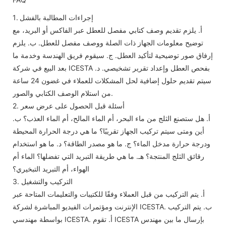
1. إجراءات المطالبة بالفشل
أ. يلزم تقديم وصف كتابي مفصل للعطل عبر الفاكس أو البريد، مع
توضيح معلومات الجهاز ذات الصلة ووصف مفصل للعطل. ب. يلزم
إرفاق صور توضيحية لتأكيد العطل. ج. سيقوم فريق الهندسة وخدمة ما
بعد البيع في شركة ICESTA بفحص العطل وإعداد تقرير تشخيصي. د.
سيتم تقديم حلول إضافية لحل المشكلات للعملاء في غضون 24 ساعة
من استلام الوصف الكتابي والصور.
2. أسئلة قبل الحصول على عرض سعر
أ. هل ستصنع الثلج من ماء البحر، أم الماء المالح، أم الماء العذب؟ ب.
أين ومتى سيتم تركيب الجهاز تقريبًا؟ ما هي درجة الحرارة المحيطة
ودرجة حرارة مدخل الماء؟ ج. ما هو مصدر الطاقة؟ د. ما هو استخدام
رقائق الثلج المنتجة؟ هـ. ما هي طريقة التبريد التي تفضلها؟ الماء أم
الهواء، أم التبريد التبخيري؟
3. التركيب والتشغيل
أ. يتم التركيب من قبل العملاء وفقًا للكتيبات والتعليمات المتاحة عبر
الإنترنت ومؤتمرات الفيديو المباشرة لشركة ICESTA. ب. يتم التركيب
بواسطة مهندسي ICESTA. أ. تقوم ICESTA بإرسال ما بين مهندس