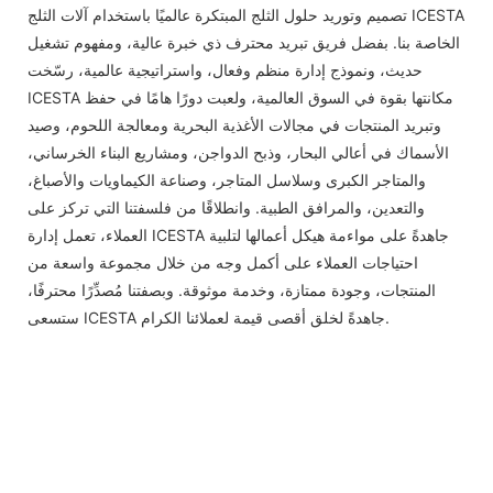
تصميم وتوريد حلول الثلج المبتكرة عالميًا باستخدام آلات الثلج ICESTA
الخاصة بنا. بفضل فريق تبريد محترف ذي خبرة عالية، ومفهوم تشغيل
حديث، ونموذج إدارة منظم وفعال، واستراتيجية عالمية، رسّخت
ICESTA مكانتها بقوة في السوق العالمية، ولعبت دورًا هامًا في حفظ
وتبريد المنتجات في مجالات الأغذية البحرية ومعالجة اللحوم، وصيد
الأسماك في أعالي البحار، وذبح الدواجن، ومشاريع البناء الخرساني،
والمتاجر الكبرى وسلاسل المتاجر، وصناعة الكيماويات والأصباغ،
والتعدين، والمرافق الطبية. وانطلاقًا من فلسفتنا التي تركز على
العملاء، تعمل إدارة ICESTA جاهدةً على مواءمة هيكل أعمالها لتلبية
احتياجات العملاء على أكمل وجه من خلال مجموعة واسعة من
المنتجات، وجودة ممتازة، وخدمة موثوقة. وبصفتنا مُصدِّرًا محترفًا،
ستسعى ICESTA جاهدةً لخلق أقصى قيمة لعملائنا الكرام.