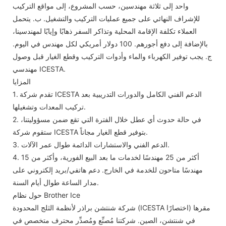
واحد إلى ثلاثة مهندسين، حسب المشروع، إلى مواقع التركيب
للإشراف النهائي على جميع عمليات التركيب والتشغيل. ب. يتحمل
العملاء تكلفة الإقامة المحلية وتذاكر السفر ذهابًا وإيابًا لمهندسينا،
بالإضافة إلى دفع أجورهم. 100 دولار أمريكي لكل مهندس في اليوم.
ج. يجب توفير الكهرباء والماء وأدوات التركيب وقطع الغيار قبل وصول
مهندسي ICESTA.
المزايا
1. تقدم شركة ICESTA الدعم الفني الكامل والدورات التدريبية بعد
تركيب المعدات وتشغيلها.
2. في حالة حدوث أي عطل خلال الفترة التي تقع ضمن مسؤوليتنا،
ستقوم شركة ICESTA بتوفير قطع الغيار مجاناً.
3. الدعم الفني والاستشارات الدائمة طوال عمر الآلات.
4. أكثر من 25 مهندسًا لخدمات ما بعد البيع الفورية، وأكثر من 15
مهندسًا متاحون للخدمة في الخارج. دعم هاتفي/بريد إلكتروني على
مدار الساعة طوال أيام السنة.
حول نظام Brother Ice
شركة شنتشن براذر لأنظمة الثلج المحدودة (ICESTA اختصارًا) مقرها
في شنتشن، الصين. شركتنا مُصنِّع ومُصدِّر محترف متخصص في