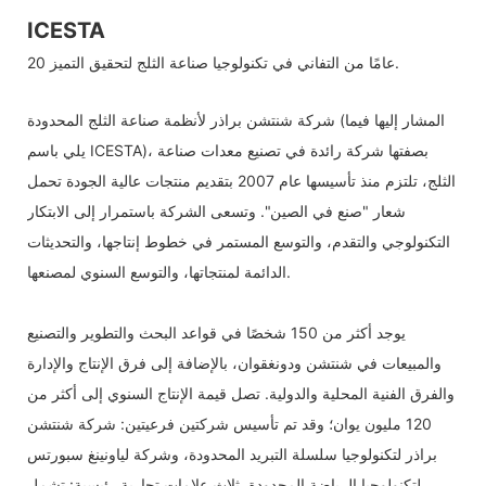
ICESTA
20 عامًا من التفاني في تكنولوجيا صناعة الثلج لتحقيق التميز.
شركة شنتشن براذر لأنظمة صناعة الثلج المحدودة (المشار إليها فيما
يلي باسم ICESTA)، بصفتها شركة رائدة في تصنيع معدات صناعة
الثلج، تلتزم منذ تأسيسها عام 2007 بتقديم منتجات عالية الجودة تحمل
شعار "صنع في الصين". وتسعى الشركة باستمرار إلى الابتكار
التكنولوجي والتقدم، والتوسع المستمر في خطوط إنتاجها، والتحديثات
الدائمة لمنتجاتها، والتوسع السنوي لمصنعها.
يوجد أكثر من 150 شخصًا في قواعد البحث والتطوير والتصنيع
والمبيعات في شنتشن ودونغقوان، بالإضافة إلى فرق الإنتاج والإدارة
والفرق الفنية المحلية والدولية. تصل قيمة الإنتاج السنوي إلى أكثر من
120 مليون يوان؛ وقد تم تأسيس شركتين فرعيتين: شركة شنتشن
براذر لتكنولوجيا سلسلة التبريد المحدودة، وشركة لياونينغ سبورتس
لتكنولوجيا الرياضة المحدودة. ثلاث علامات تجارية رئيسية: تشمل