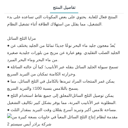
تفاصيل المنتج
المنتج فعال للغاية. يحتوي على بعض المكونات التي تساعده على بدء
التشغيل، مما يقلل من استهلاك الطاقة أثناء تشغيل النظام.
مزايا الثلج السائل
● يُعدّ معجون جليد ماء البحر نوعًا جديدًا تمامًا من الجليد يختلف عن
الجليد الصلب التقليدي. وهو عبارة عن مزيج من بلورات جليدية صغيرة
من ماء البحر وماء البحر المبرد.
● تسمح سيولة الجليد السائل بنقله عبر الأنابيب؛ كما أن حالته السائلة
وحرارته الكامنة تمكنان من التبريد السريع.
● يمكن غمر المنتجات المراد تبريدها بالكامل في الثلج السائل، مما
يسمح بالتلامس بنسبة 100٪ والتبريد السريع.
● يمكن توصيل الثلج السائل/المعلق إلى جميع نقاط استخدام الثلج
المطلوبة عبر الأنابيب المرنة، مما يوفر بشكل كبير تكاليف التشغيل.
● مساحة تلامس أكبر وتبريد أسرع يقللان وقت التبريد بمقدار الثلث.