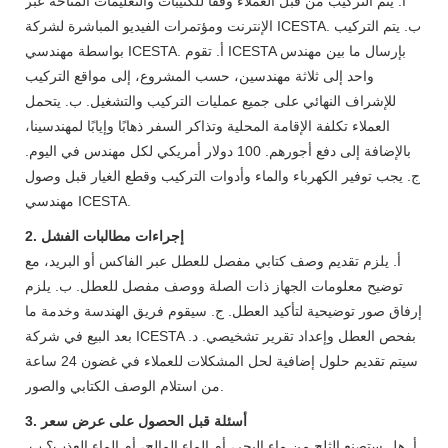
أ. يتم التركيب من قبل العملاء وفقًا للكتيبات والتعليمات المتاحة عبر
الإنترنت ومؤتمرات الفيديو المباشرة لشركة ICESTA. ب. يتم التركيب
بواسطة مهندسي ICESTA. أ. تقوم ICESTA بإرسال ما بين مهندس
واحد إلى ثلاثة مهندسين، حسب المشروع، إلى مواقع التركيب
للإشراف النهائي على جميع عمليات التركيب والتشغيل. ب. يتحمل
العملاء تكلفة الإقامة المحلية وتذاكر السفر ذهابًا وإيابًا لمهندسينا،
بالإضافة إلى دفع أجورهم. 100 دولار أمريكي لكل مهندس في اليوم.
ج. يجب توفير الكهرباء والماء وأدوات التركيب وقطع الغيار قبل وصول
مهندسي ICESTA.
2. إجراءات مطالبات الفشل
أ. يلزم تقديم وصف كتابي مفصل للعطل عبر الفاكس أو البريد، مع
توضيح معلومات الجهاز ذات الصلة ووصف مفصل للعطل. ب. يلزم
إرفاق صور توضيحية لتأكيد العطل. ج. سيقوم فريق الهندسة وخدمة ما
بعد البيع في شركة ICESTA بفحص العطل وإعداد تقرير تشخيصي. د.
سيتم تقديم حلول إضافية لحل المشكلات للعملاء في غضون 24 ساعة
من استلام الوصف الكتابي والصور.
3. أسئلة قبل الحصول على عرض سعر
أ. هل ستصنع الثلج من ماء البحر، أم الماء المالح، أم الماء العذب؟ ب.