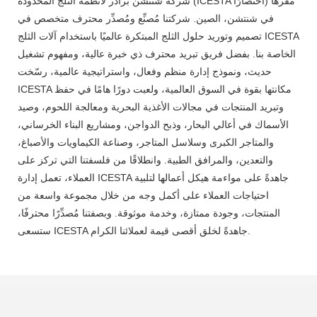
شركة شنتشن براذر لأنظمة الثلج المحدودة (ICESTA اختصارًا) مقرها
في شنتشن، الصين. شركتنا مُصنِّع ومُصدِّر محترف متخصص في
تصميم وتوريد حلول الثلج المبتكرة عالميًا باستخدام آلات الثلج ICESTA
الخاصة بنا. بفضل فريق تبريد محترف ذي خبرة عالية، ومفهوم تشغيل
حديث، ونموذج إدارة منظم وفعال، واستراتيجية عالمية، رسّخت
ICESTA مكانتها بقوة في السوق العالمية، ولعبت دورًا هامًا في حفظ
وتبريد المنتجات في مجالات الأغذية البحرية ومعالجة اللحوم، وصيد
الأسماك في أعالي البحار، وذبح الدواجن، ومشاريع البناء الخرساني،
والمتاجر الكبرى وسلاسل المتاجر، وصناعة الكيماويات والأصباغ،
والتعدين، والمرافق الطبية. وانطلاقًا من فلسفتنا التي تركز على
العملاء، تعمل إدارة ICESTA جاهدةً على مواءمة هيكل أعمالها لتلبية
احتياجات العملاء على أكمل وجه من خلال مجموعة واسعة من
المنتجات، وجودة ممتازة، وخدمة موثوقة. وبصفتنا مُصدِّرًا محترفًا،
ستسعى ICESTA جاهدةً لخلق أقصى قيمة لعملائنا الكرام.