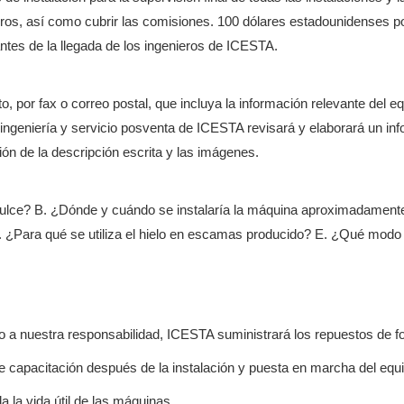
eros, así como cubrir las comisiones. 100 dólares estadounidenses por 
antes de la llegada de los ingenieros de ICESTA.
to, por fax o correo postal, que incluya la información relevante del eq
e ingeniería y servicio posventa de ICESTA revisará y elaborará un in
ción de la descripción escrita y las imágenes.
dulce? B. ¿Dónde y cuándo se instalaría la máquina aproximadamente
 ¿Para qué se utiliza el hielo en escamas producido? E. ¿Qué modo de
ido a nuestra responsabilidad, ICESTA suministrará los repuestos de fo
 capacitación después de la instalación y puesta en marcha del equi
 la vida útil de las máquinas.