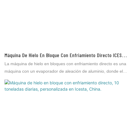
Máquina De Hielo En Bloque Con Enfriamiento Directo ICESTA
Con 25 Toneladas Por Día, Automática, Alta Productividad,
La máquina de hielo en bloques con enfriamiento directo es una
Larga Vida Útil
máquina con un evaporador de aleación de aluminio, donde el
refrigerante se evapora e intercambia directamente para producir
hielo sin otros medios de intercambio de calor (como agua
salada). Se utiliza para el procesamiento de productos acuáticos,
el procesamiento de carnes, la distribución y conservación de
vegetales, la conservación de productos acuáticos en
supermercados, la conservación de productos acuáticos en el
mercado, la pesca marina, etc.