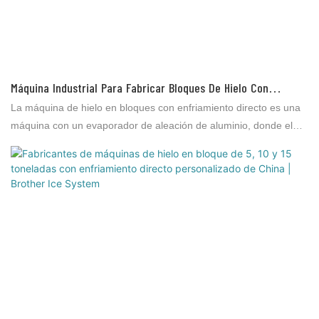
Máquina Industrial Para Fabricar Bloques De Hielo Con
Refrigeración Por Agua De 120 T (30 T X 3 + 15 T X 2) Y
La máquina de hielo en bloques con enfriamiento directo es una
Descongelación Por Agua De 35 Kg/70 Kg Por Pieza Para
máquina con un evaporador de aleación de aluminio, donde el
Fábrica De Hielo.
refrigerante se evapora e intercambia directamente para producir
hielo sin otros medios de intercambio de calor (como agua
salada). Se utiliza para el procesamiento de productos acuáticos,
el procesamiento de carnes, la distribución y conservación de
vegetales, la conservación de productos acuáticos en
supermercados, la conservación de productos acuáticos en el
mercado, la pesca marina, etc.