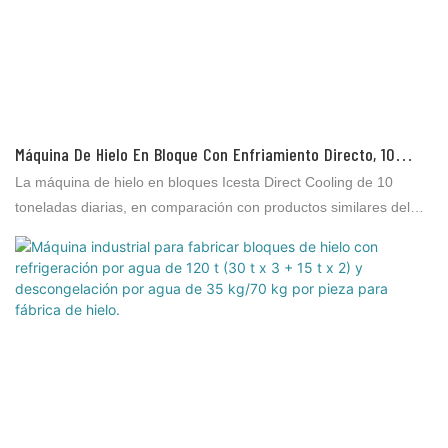
Máquina De Hielo En Bloque Con Enfriamiento Directo, 10
Toneladas Diarias, Personalizada En Icesta, China.
La máquina de hielo en bloques Icesta Direct Cooling de 10
toneladas diarias, en comparación con productos similares del
mercado, ofrece ventajas incomparables en términos de
rendimiento, calidad, apariencia, etc., y goza de una excelente
reputación. Brother Ice System analiza las deficiencias de
productos anteriores y las mejora continuamente. Las
especificaciones de la máquina de hielo en bloques Icesta Direct
Cooling de 10 toneladas diarias se pueden personalizar según
sus necesidades.