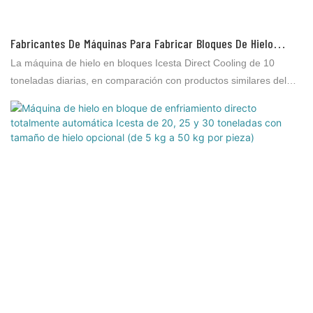
Fabricantes De Máquinas Para Fabricar Bloques De Hielo
Personalizados Con Refrigeración Directa Icesta De 5
La máquina de hielo en bloques Icesta Direct Cooling de 10
Toneladas Diarias De China
toneladas diarias, en comparación con productos similares del
mercado, ofrece ventajas incomparables en términos de
rendimiento, calidad, apariencia, etc., y goza de una excelente
reputación. Brother Ice System analiza las deficiencias de
productos anteriores y las mejora continuamente. Las
especificaciones de la máquina de hielo en bloques Icesta Direct
Cooling de 10 toneladas diarias se pueden personalizar según
sus necesidades.