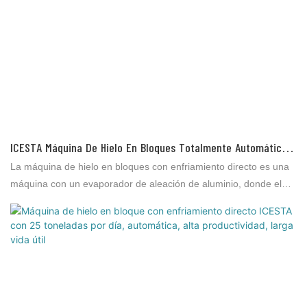
ICESTA Máquina De Hielo En Bloques Totalmente Automática
De 15 T Con Enfriamiento Directo Industrial Ahorro De Energía
La máquina de hielo en bloques con enfriamiento directo es una
Larga Vida Útil Alta Calidad
máquina con un evaporador de aleación de aluminio, donde el
refrigerante se evapora e intercambia directamente para producir
hielo sin otros medios de intercambio de calor (como agua
salada). Se utiliza para el procesamiento de productos acuáticos,
el procesamiento de carnes, la distribución y conservación de
vegetales, la conservación de productos acuáticos en
supermercados, la conservación de productos acuáticos en el
mercado, la pesca marina, etc.