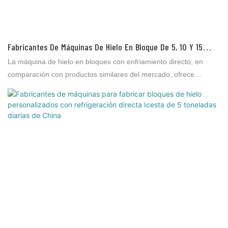
Fabricantes De Máquinas De Hielo En Bloque De 5, 10 Y 15
Toneladas Con Enfriamiento Directo Personalizado De China |
La máquina de hielo en bloques con enfriamiento directo, en
Brother Ice System
comparación con productos similares del mercado, ofrece
ventajas incomparables en términos de rendimiento, calidad,
apariencia, etc., y goza de una excelente reputación. Brother Ice
System analiza las deficiencias de productos anteriores y las
mejora continuamente. Las especificaciones de la máquina de
hielo en bloques con enfriamiento directo se pueden personalizar
según sus necesidades.