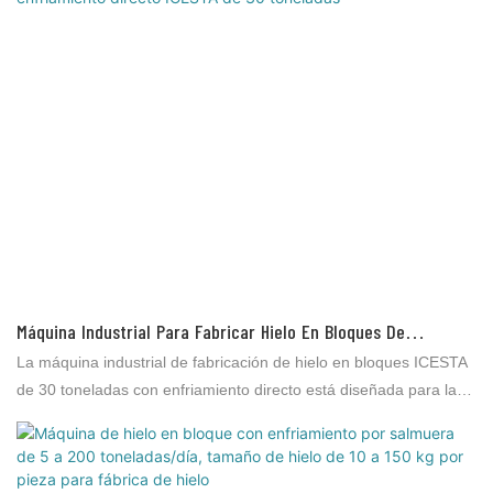
Máquina Industrial Para Fabricar Hielo En Bloques De
Enfriamiento Directo ICESTA De 30 Toneladas
La máquina industrial de fabricación de hielo en bloques ICESTA
de 30 toneladas con enfriamiento directo está diseñada para la
producción de hielo a gran escala, generando eficientemente
hasta 30 toneladas de hielo puro y sólido al día. Gracias a su
avanzada tecnología de enfriamiento directo, esta máquina