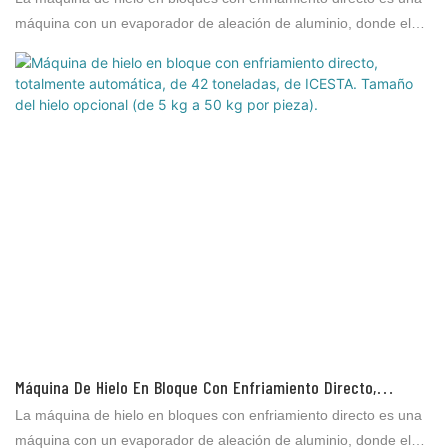
Capacidad Diaria De 13,5 T Personalizada En Icesta
máquina con un evaporador de aleación de aluminio, donde el
refrigerante se evapora e intercambia directamente para producir
hielo sin otros medios de intercambio de calor (como agua
salada). Se utiliza para el procesamiento de productos acuáticos,
el procesamiento de carnes, la distribución y conservación de
vegetales, la conservación de productos acuáticos en
supermercados, la conservación de productos acuáticos en el
mercado, la pesca marina, etc.
Máquina De Hielo En Bloque Con Enfriamiento Directo,
Totalmente Automática, De 42 Toneladas, De ICESTA. Tamaño
La máquina de hielo en bloques con enfriamiento directo es una
Del Hielo Opcional (de 5 Kg A 50 Kg Por Pieza).
máquina con un evaporador de aleación de aluminio, donde el