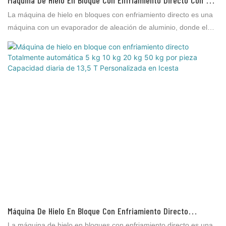
Máquina De Hielo En Bloque Con Enfriamiento Directo Con 30
Toneladas De Enfriamiento Por Agua 35 Kg Por Pieza Para
La máquina de hielo en bloques con enfriamiento directo es una
Fábrica De Hielo
máquina con un evaporador de aleación de aluminio, donde el
refrigerante se evapora e intercambia directamente para producir
hielo sin otros medios de intercambio de calor (como agua
salada). Se utiliza para el procesamiento de productos acuáticos,
el procesamiento de carnes, la distribución y conservación de
vegetales, la conservación de productos acuáticos en
supermercados, la conservación de productos acuáticos en el
mercado, la pesca marina, etc.
Máquina De Hielo En Bloque Con Enfriamiento Directo
Totalmente Automática 5 Kg 10 Kg 20 Kg 50 Kg Por Pieza
La máquina de hielo en bloques con enfriamiento directo es una