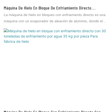
Máquina De Hielo En Bloque De Enfriamiento Directo
Totalmente Automática Icesta De 20, 25 Y 30 Toneladas Con
La máquina de hielo en bloques con enfriamiento directo es una
Tamaño De Hielo Opcional (de 5 Kg A 50 Kg Por Pieza)
máquina con un evaporador de aleación de aluminio, donde el
refrigerante se evapora e intercambia directamente para producir
hielo sin otros medios de intercambio de calor (como agua
salada). Se utiliza para el procesamiento de productos acuáticos,
el procesamiento de carnes, la distribución y conservación de
vegetales, la conservación de productos acuáticos en
supermercados, la conservación de productos acuáticos en el
mercado, la pesca marina, etc.