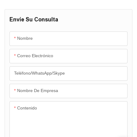
1. La fábrica de ICESTA completó la instalación y puesta en
Envíe Su Consulta
marcha del sistema en el contenedor tras las pruebas completas.
Solo falta instalar los contenedores en el sitio y conectar las
tuberías, el agua y la electricidad, lo cual resulta muy eficiente y
Nombre
práctico.
Correo Electrónico
2. Sistema de control inteligente con pantalla táctil, toda la
entrada de agua, fabricación de hielo, almacenamiento de hielo,
Teléfono/WhatsApp/Skype
operación completamente automática, monitoreo de la escena a
través de la cámara, computadora, operación visual del terminal
del teléfono móvil.
Nombre De Empresa
3. Sistema maestro modular remoto. Con wifi o cable de Internet,
Contenido
puede controlar el sistema por teléfono o PC en la oficina o en
cualquier lugar.
4. Accesorios principales vulnerables gratuitos, respuesta