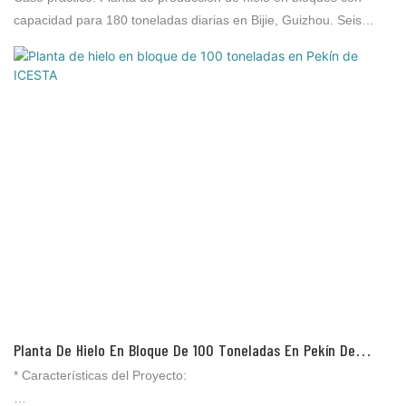
6×30T Proporciona Una Cadena De Frío Duradera Para El
capacidad para 180 toneladas diarias en Bijie, Guizhou. Seis
Transporte De Hortalizas En Zonas Montañosas.
máquinas de hielo en bloques ICESTA 30T funcionando en
paralelo. Soluciona el problema de la conservación de vegetales
durante el transporte en regiones montañosas.
Planta De Hielo En Bloque De 100 Toneladas En Pekín De
ICESTA
* Características del Proyecto: