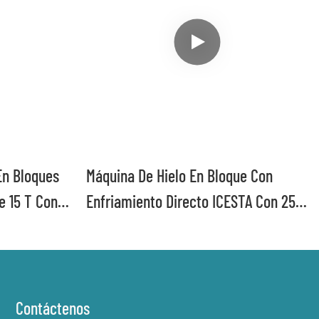
En Bloques
Máquina De Hielo En Bloque Con
e 15 T Con
Enfriamiento Directo ICESTA Con 25
strial
Toneladas Por Día, Automática, Alta
da Útil Alta
Productividad, Larga Vida Útil
Contáctenos