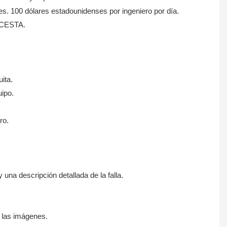
nes. 100 dólares estadounidenses por ingeniero por día.
 ICESTA.
ita.
uipo.
ro.
 una descripción detallada de la falla.
y las imágenes.