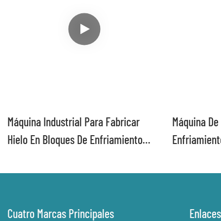
Máquina Industrial Para Fabricar
Máquina De 
Hielo En Bloques De Enfriamiento
Enfriamient
Directo ICESTA De 30 Toneladas
200 Tonelad
De 10 A 150
De Hielo
Cuatro Marcas Principales
Enlaces