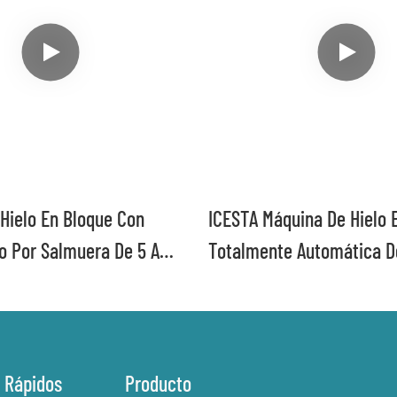
Hielo En Bloque Con
ICESTA Máquina De Hielo 
o Por Salmuera De 5 A
Totalmente Automática D
as/día, Tamaño De Hielo
Enfriamiento Directo Indu
 Kg Por Pieza Para Fábrica
Ahorro De Energía Larga Vi
Calidad
 Rápidos
Producto