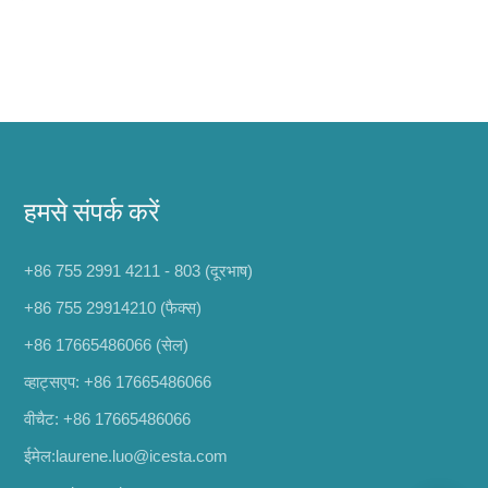
हमसे संपर्क करें
+86 755 2991 4211 - 803 (दूरभाष)
+86 755 29914210 (फैक्स)
+86 17665486066
(सेल)
व्हाट्सएप:
+86 17665486066
वीचैट: +86 17665486066
ईमेल:
laurene.luo@icesta.com