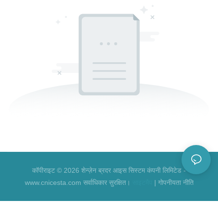
कॉपीराइट © 2026 शेन्ज़ेन ब्रदर आइस सिस्टम कंपनी लिमिटेड -
www.cnicesta.com सर्वाधिकार सुरक्षित।
साइटमैप
|
गोपनीयता नीति