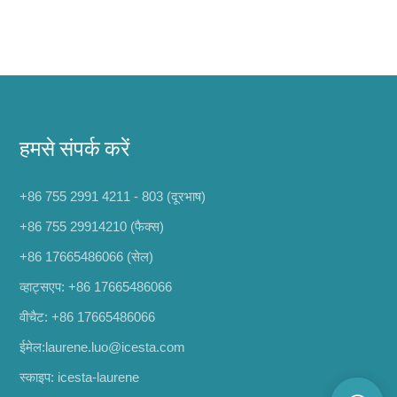
हमसे संपर्क करें
+86 755 2991 4211 - 803 (दूरभाष)
+86 755 29914210 (फैक्स)
+86 17665486066
(सेल)
व्हाट्सएप:
+86 17665486066
वीचैट: +86 17665486066
ईमेल:
laurene.luo@icesta.com
स्काइप: icesta-laurene