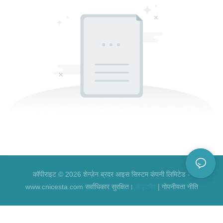
कॉपीराइट © 2026 शेन्ज़ेन ब्रदर आइस सिस्टम कंपनी लिमिटेड -
www.cnicesta.com सर्वाधिकार सुरक्षित।
साइटमैप
|
गोपनीयता नीति