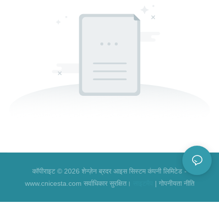
कॉपीराइट © 2026 शेन्ज़ेन ब्रदर आइस सिस्टम कंपनी लिमिटेड -
www.cnicesta.com सर्वाधिकार सुरक्षित।
साइटमैप
|
गोपनीयता नीति