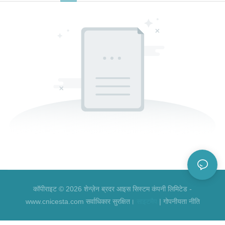
कॉपीराइट © 2026 शेन्ज़ेन ब्रदर आइस सिस्टम कंपनी लिमिटेड -
www.cnicesta.com सर्वाधिकार सुरक्षित।
साइटमैप
|
गोपनीयता नीति