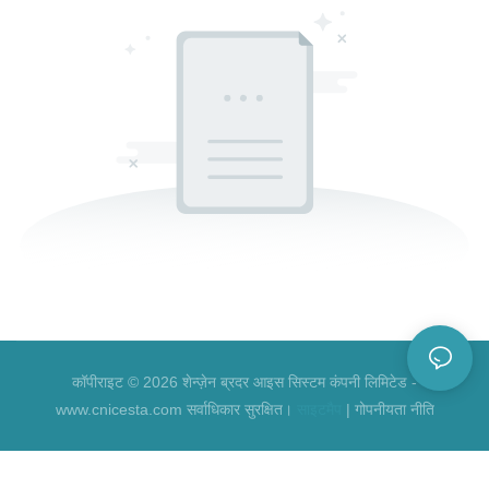
कॉपीराइट © 2026 शेन्ज़ेन ब्रदर आइस सिस्टम कंपनी लिमिटेड -
www.cnicesta.com सर्वाधिकार सुरक्षित।
साइटमैप
|
गोपनीयता नीति