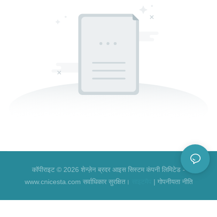
कॉपीराइट © 2026 शेन्ज़ेन ब्रदर आइस सिस्टम कंपनी लिमिटेड -
www.cnicesta.com सर्वाधिकार सुरक्षित।
साइटमैप
|
गोपनीयता नीति