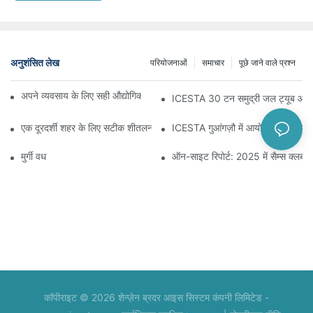
अनुशंसित लेख
परियोजनाओं
समाचार
पूछे जाने वाले प्रश्न
अपने व्यवसाय के लिए सही औद्योगिक प्रशीतन प्रणाली का चुनाव कैसे करें?
ICESTA 30 टन समुद्री जल ट्यूब आइस मशीन
एक दूरदर्शी शहर के लिए सटीक शीतलन: ICESTA, NEOM के विकास को शक्ति प्रदा
ICESTA गुआंगज़ौ में आयोजित होने वाले 
मुर्गी वध
ऑन-साइट रिपोर्ट: 2025 में सैम्स क्लब म
कॉपीराइट © 2026 शेन्ज़ेन ब्रदर आइस सिस्टम कंपनी लिमिटेड -