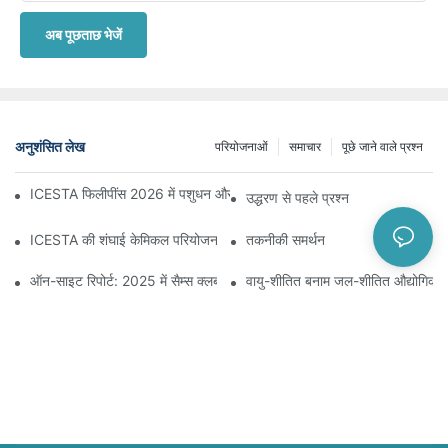
अब पूछताछ भेजें
अनुशंसित लेख
परियोजनाओं
समाचार
पूछे जाने वाले प्रश्न
ICESTA फिलीपींस 2026 में पशुधन और मत्स्य पालन प्रदर्शनी में भाग लेगी | बूथ J8
उद्धरण से पहले प्रश्न
ICESTA की शंघाई केमिकल परियोजना का क्रियान्वयन: 50 टन क्षमता वाली पूर्णतः स
तकनीकी समर्थन
ऑन-साइट रिपोर्ट: 2025 में सैम्स क्लब में 37 ICESTA फ्लेक आइस मशीनें चालू रहेंग
वायु-शीतित बनाम जल-शीतित औद्योगिक बर्