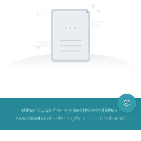
कॉपीराइट © 2026 शेन्ज़ेन ब्रदर आइस सिस्टम कंपनी लिमिटेड -
www.cnicesta.com सर्वाधिकार सुरक्षित।
साइटमैप
|
गोपनीयता नीति