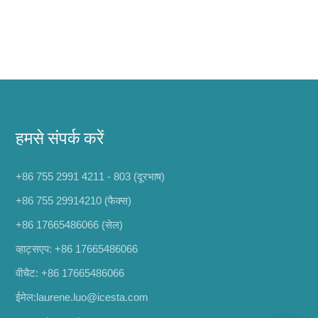
हमसे संपर्क करें
+86 755 2991 4211 - 803 (दूरभाष)
+86 755 29914210 (फैक्स)
+86 17665486066
(सेल)
व्हाट्सएप:
+86 17665486066
वीचैट: +86 17665486066
ईमेल:
laurene.luo@icesta.com