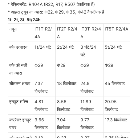
* रेफ्रिजरेंट: R404A (R22, R17, R507 वैकल्पिक हैं)
* आइस ट्यूब का व्यास: Φ22, Φ29, Φ35, Φ42 वैकल्पिक है
1t, 2t, 3t, 5t/24h
नमूना
IT1T-R2/
IT2T-R2/4
IT3T-R2/4
IT5T-R2/4A
4A
A
A
बर्फ उत्पादन
1t/24 घंटे
2t/24 घंटे
3 घंटे/24
5t/24 घंटे
घंटे
बर्फ की नली
Φ29
Φ29
Φ29
Φ29
का व्यास
शीतलन क्षमता
7.37
18 किलोवाट
24.9
45 किलोवाट
किलोवाट
किलोवाट
इनपुट शक्ति
4.81
8.56
11.89
20.95
किलोवाट
किलोवाट
किलोवाट
किलोवाट
कंप्रेसर इनपुट
3.66
7.04
9.77
17.3 किलोवाट
पावर
किलोवाट
किलोवाट
किलोवाट
बर्फ काटने वाले
0.18
0.37
0.37
0.75 किलोवाट