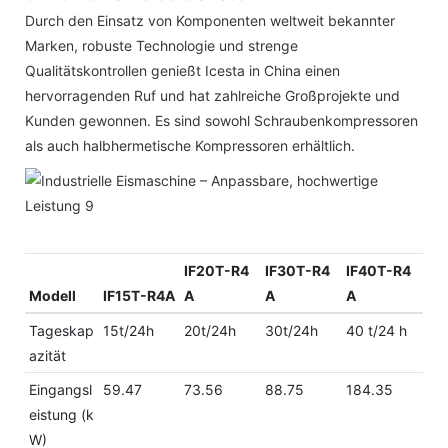
Durch den Einsatz von Komponenten weltweit bekannter
Marken, robuste Technologie und strenge
Qualitätskontrollen genießt Icesta in China einen
hervorragenden Ruf und hat zahlreiche Großprojekte und
Kunden gewonnen. Es sind sowohl Schraubenkompressoren
als auch halbhermetische Kompressoren erhältlich.
IF20T-R4
IF30T-R4
IF40T-R4
Modell
IF15T-R4A
A
A
A
Tageskap
15t/24h
20t/24h
30t/24h
40 t/24 h
azität
Eingangsl
59.47
73.56
88.75
184.35
eistung (k
W)