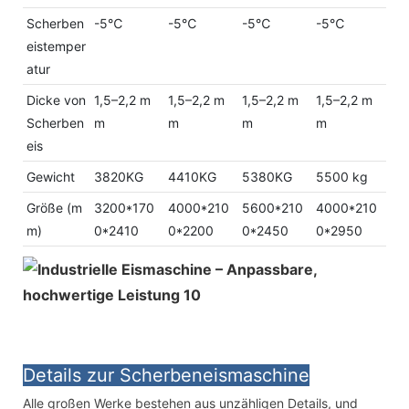
Scherben
-5℃
-5℃
-5℃
-5℃
eistemper
atur
Dicke von
1,5–2,2 m
1,5–2,2 m
1,5–2,2 m
1,5–2,2 m
Scherben
m
m
m
m
eis
Gewicht
3820KG
4410KG
5380KG
5500 kg
Größe (m
3200*170
4000*210
5600*210
4000*210
m)
0*2410
0*2200
0*2450
0*2950
Details zur Scherbeneismaschine
Alle großen Werke bestehen aus unzähligen Details, und