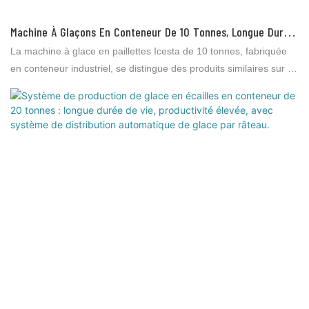
Machine À Glaçons En Conteneur De 10 Tonnes, Longue Durée
De Vie, Productivité Élevée, Avec Système Automatique De
La machine à glace en paillettes Icesta de 10 tonnes, fabriquée
Stockage Et De Distribution De Glace.
en conteneur industriel, se distingue des produits similaires sur le
marché par ses performances, sa qualité et son esthétique
exceptionnelles, lui assurant une excellente réputation. Brother
Ice System a tiré les leçons des défauts de ses produits
précédents et les améliore constamment. Les spécifications de la
machine Icesta de 10 tonnes peuvent être personnalisées selon
vos besoins.