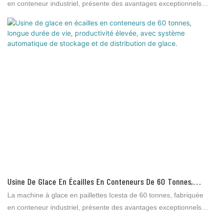
D'énergie Grâce À Son Système De Râteau Automatique.
en conteneur industriel, présente des avantages exceptionnels
par rapport aux produits similaires sur le marché, notamment en
termes de performance, de qualité et d'esthétique, ce qui lui vaut
une excellente réputation. Brother Ice System a tiré les leçons
des défauts de ses produits précédents et les améliore
constamment. Les spécifications de la machine Icesta de 120
tonnes peuvent être personnalisées selon vos besoins.
Usine De Glace En Écailles En Conteneurs De 60 Tonnes,
Longue Durée De Vie, Productivité Élevée, Avec Système
La machine à glace en paillettes Icesta de 60 tonnes, fabriquée
Automatique De Stockage Et De Distribution De Glace.
en conteneur industriel, présente des avantages exceptionnels