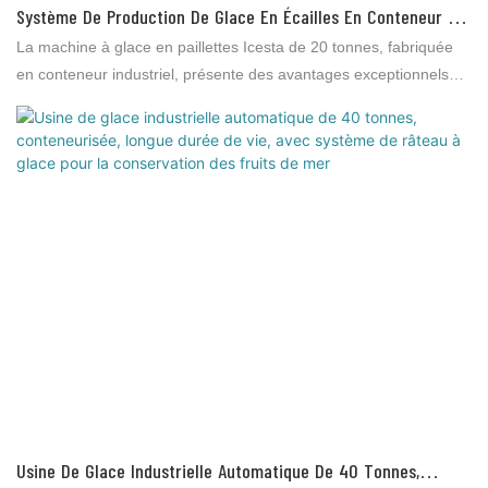
Système De Production De Glace En Écailles En Conteneur De
20 Tonnes : Longue Durée De Vie, Productivité Élevée, Avec
La machine à glace en paillettes Icesta de 20 tonnes, fabriquée
Système De Distribution Automatique De Glace Par Râteau.
en conteneur industriel, présente des avantages exceptionnels
par rapport aux produits similaires sur le marché, notamment en
termes de performance, de qualité et d'esthétique, ce qui lui vaut
une excellente réputation. Brother Ice System a tiré les leçons
des défauts de ses produits précédents et les améliore
constamment. Les spécifications de la machine Icesta de 20
tonnes peuvent être personnalisées selon vos besoins.
Usine De Glace Industrielle Automatique De 40 Tonnes,