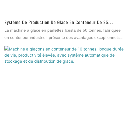
Système De Production De Glace En Conteneur De 25
Tonnes : Longue Durée De Vie, Productivité Élevée, Avec
La machine à glace en paillettes Icesta de 60 tonnes, fabriquée
Système Automatique De Stockage Et De Distribution De
en conteneur industriel, présente des avantages exceptionnels
Glace.
par rapport aux produits similaires sur le marché, notamment en
termes de performance, de qualité et d'esthétique, ce qui lui vaut
une excellente réputation. Brother Ice System a tiré les leçons
des défauts de ses produits précédents et les améliore
constamment. Les spécifications de la machine Icesta de 60
tonnes peuvent être personnalisées selon vos besoins.