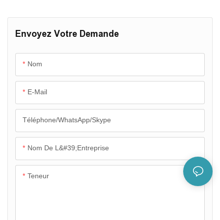
par rapport aux produits similaires sur le marché, notamment en
termes de performance, de qualité et d'esthétique, ce qui lui vaut
une excellente réputation. Brother Ice System a tiré les leçons
Envoyez Votre Demande
des défauts de ses produits précédents et les améliore
constamment. Les spécifications de la machine Icesta de 60
tonnes peuvent être personnalisées selon vos besoins.
Nom
E-Mail
Téléphone/WhatsApp/Skype
Nom De L&#39;entreprise
Teneur