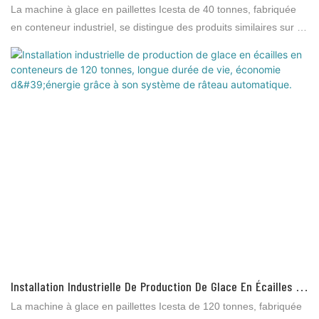
Conteneurisée, Longue Durée De Vie, Avec Système De Râteau
La machine à glace en paillettes Icesta de 40 tonnes, fabriquée
À Glace Pour La Conservation Des Fruits De Mer
en conteneur industriel, se distingue des produits similaires sur le
marché par ses performances, sa qualité et son esthétique
exceptionnelles, ce qui lui vaut une excellente réputation. Brother
Ice System a tiré les leçons des défauts de ses produits
précédents et les améliore constamment. Les spécifications de la
machine Icesta de 40 tonnes peuvent être personnalisées selon
vos besoins.
Installation Industrielle De Production De Glace En Écailles En
Conteneurs De 120 Tonnes, Longue Durée De Vie, Économie
La machine à glace en paillettes Icesta de 120 tonnes, fabriquée