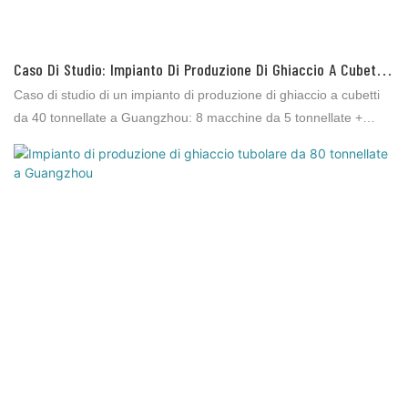
Caso Di Studio: Impianto Di Produzione Di Ghiaccio A Cubetti
Da 40 Tonnellate A Guangzhou Con Sistema Integrato Di
Caso di studio di un impianto di produzione di ghiaccio a cubetti
Confezionamento E Consegna Automatizzati.
da 40 tonnellate a Guangzhou: 8 macchine da 5 tonnellate +
confezionatrice automatica + stoccaggio del ghiaccio + consegna
intelligente. La produzione automatizzata riduce i tempi di carico
del 60%, risolvendo la carenza di manodopera e la bassa
produttività. Soluzione chiavi in ​​mano ICESTA per una fabbrica di
vendita di ghiaccio.