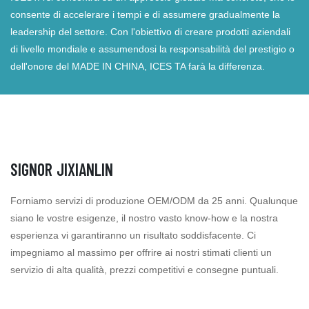
consente di accelerare i tempi e di assumere gradualmente la
leadership del settore. Con l'obiettivo di creare prodotti aziendali
di livello mondiale e assumendosi la responsabilità del prestigio o
dell'onore del MADE IN CHINA, ICES TA farà la differenza.
SIGNOR JIXIANLIN
Forniamo servizi di produzione OEM/ODM da 25 anni. Qualunque
siano le vostre esigenze, il nostro vasto know-how e la nostra
esperienza vi garantiranno un risultato soddisfacente. Ci
impegniamo al massimo per offrire ai nostri stimati clienti un
servizio di alta qualità, prezzi competitivi e consegne puntuali.