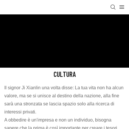
Cultura
ICESTA Ice System
Informazioni su ICESTA
Cultura
CULTURA
Il signor Ji Xianlin una volta disse: La tua vita non ha alcun
valore, ma se si unisce al destino della nazione, alla fine
sarà una stronzata se lascia spazio solo alla ricerca di
interessi privati.
A obbedire è un'impresa e non un individuo, bisogna
sapere che la prima è così importante per creare i tesori