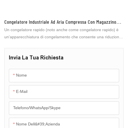
Congelatore Industriale Ad Aria Compressa Con Magazzino
Frigorifero Automatico In Acciaio Inossidabile Per Pollo,
Un congelatore rapido (noto anche come congelatore rapido) è
Manzo E Montone
un'apparecchiatura di congelamento che consente una riduzione
ultra rapida della temperatura soffiando aria a bassa temperatura
e ad alta velocità sulla superficie del materiale. Il suo principale
Invia La Tua Richiesta
vantaggio risiede nel passaggio attraverso la "zona di massima
formazione di cristalli di ghiaccio" in breve tempo, riducendo il
danno cellulare e preservando le proprietà nutrizionali e la
Nome
consistenza degli alimenti, ideale per situazioni che richiedono
un'elevata conservazione della freschezza.
E-Mail
Telefono/WhatsApp/Skype
Nome Dell&#39;azienda