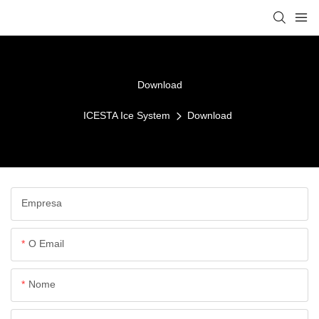
Download
ICESTA Ice System
Download
Empresa
O Email
Nome