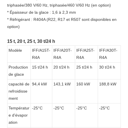
triphasée/380 V/60 Hz, triphasée/460 V/60 Hz (en option)
* Épaisseur de la glace : 1,6 à 2,3 mm
* Réfrigérant : R404A (R22, R17 et R507 sont disponibles en
option)
15 t, 20 t, 25 t, 30 t/24 h
Modèle
IFF/A15T-
IFF/A20T-
IFF/A25T-
IFF/A30T-
R4A
R4A
R4A
R4A
Production
15 t/24 h
20 t/24 h
25 t/24 h
30 t/24 h
de glace
capacité de
94,4 kW
143,1 kW
160 kW
188,8 kW
refroidisse
ment
Températur
-25°C
-25°C
-25°C
-25°C
e d'évapor
ation