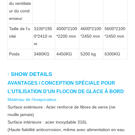
du ventilate
ur du cond
enseur
Taille de l'u
3100*195
4000*2100
4600*2100
5600*2100
nité
0*2410 m
*2200 mm
*2450 mm
*2450 mm
m
Poids
3480KG
4450KG
5200 kg
6300KG
· SHOW DETAILS
AVANTAGES / CONCEPTION SPÉCIALE POUR
L'UTILISATION D'UN FLOCON DE GLACE À BORD
Matériau de l'évaporateur :
Surface extérieure : Acier renforcé de fibres de verre (ne
rouille jamais)
Surface intérieure : acier inoxydable 316L
(Haute fiabilité anticorrosion, même avec alimentation en eau