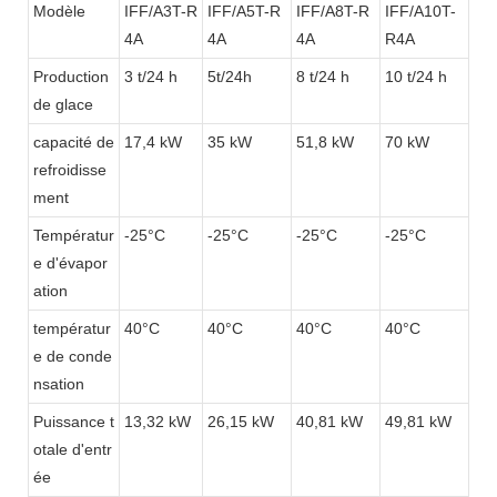
Modèle
IFF/A3T-R
IFF/A5T-R
IFF/A8T-R
IFF/A10T-
4A
4A
4A
R4A
Production
3 t/24 h
5t/24h
8 t/24 h
10 t/24 h
de glace
capacité de
17,4 kW
35 kW
51,8 kW
70 kW
refroidisse
ment
Températur
-25°C
-25°C
-25°C
-25°C
e d'évapor
ation
températur
40°C
40°C
40°C
40°C
e de conde
nsation
Puissance t
13,32 kW
26,15 kW
40,81 kW
49,81 kW
otale d'entr
ée