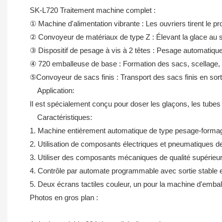
SK-L720 Traitement machine complet :
① Machine d'alimentation vibrante : Les ouvriers tirent le pro
② Convoyeur de matériaux de type Z : Élevant la glace au s
③ Dispositif de pesage à vis à 2 têtes : Pesage automatiqu
④ 720 emballeuse de base : Formation des sacs, scellage, e
⑤Convoyeur de sacs finis : Transport des sacs finis en sort
Application:
Il est spécialement conçu pour doser les glaçons, les tubes
Caractéristiques:
1. Machine entièrement automatique de type pesage-formage-
2. Utilisation de composants électriques et pneumatiques 
3. Utiliser des composants mécaniques de qualité supérieure
4. Contrôle par automate programmable avec sortie stable e
5. Deux écrans tactiles couleur, un pour la machine d'emballa
Photos en gros plan :