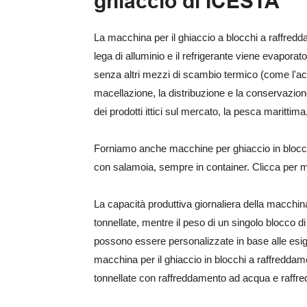
ghiaccio di ICESTA
La macchina per il ghiaccio a blocchi a raffredd
lega di alluminio e il refrigerante viene evapora
senza altri mezzi di scambio termico (come l'acqua
macellazione, la distribuzione e la conservazio
dei prodotti ittici sul mercato, la pesca marittima
Forniamo anche macchine per ghiaccio in blocch
con salamoia, sempre in container. Clicca per ma
La capacità produttiva giornaliera della macchina
tonnellate, mentre il peso di un singolo blocco d
possono essere personalizzate in base alle esige
macchina per il ghiaccio in blocchi a raffreddam
tonnellate con raffreddamento ad acqua e raffr