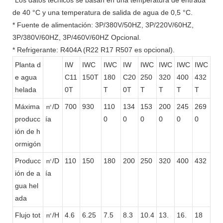
de 40 °C y una temperatura de salida de agua de 0,5 °C.
* Fuente de alimentación: 3P/380V/50HZ, 3P/220V/60HZ,
3P/380V/60HZ, 3P/460V/60HZ Opcional.
* Refrigerante: R404A (R22 R17 R507 es opcional).
Planta d
IW
IWC
IWC
IW
IWC
IWC
IWC
IWC
e agua
C11
150T
180
C20
250
320
400
432
helada
0T
T
0T
T
T
T
T
Máxima
㎡/D
700
930
110
134
153
200
245
269
producc
ía
0
0
0
0
0
0
ión de h
ormigón
Producc
㎡/D
110
150
180
200
250
320
400
432
ión de a
ía
gua hel
ada
Flujo tot
㎡/H
4.6
6.25
7.5
8.3
10.4
13.
16.
18