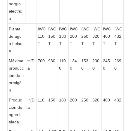
nergía
eléctric
a
Planta
IWC
IWC
IWC
IWC
IWC
IWC
IWC
IWC
de agu
110
150
180
200
250
320
400
432
a helad
T
T
T
T
T
T
T
T
a
Máxima
㎡/D
700
930
110
134
153
200
245
269
producc
ía
0
0
0
0
0
0
ión de h
ormigó
n
Produc
㎡/D
110
150
180
200
250
320
400
432
ción de
ía
agua h
elada