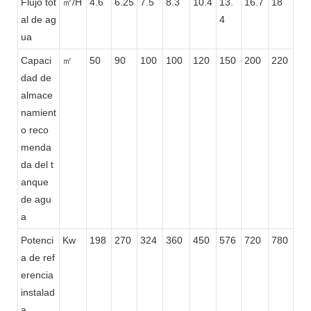
Flujo tot
㎡/H
4.6
6.25
7.5
8.3
10.4
13.
16.7
18
al de ag
4
ua
Capaci
㎡
50
90
100
100
120
150
200
220
dad de
almace
namient
o reco
menda
da del t
anque
de agu
a
Potenci
Kw
198
270
324
360
450
576
720
780
a de ref
erencia
instalad
a